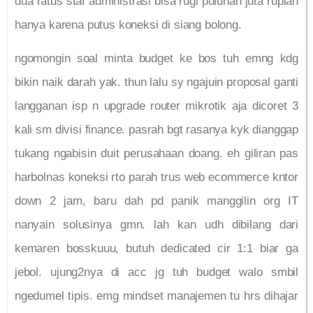
dua ratus staf administrasi bisa rugi puluhan juta rupiah
hanya karena putus koneksi di siang bolong.
ngomongin soal minta budget ke bos tuh emng kdg
bikin naik darah yak. thun lalu sy ngajuin proposal ganti
langganan isp n upgrade router mikrotik aja dicoret 3
kali sm divisi finance. pasrah bgt rasanya kyk dianggap
tukang ngabisin duit perusahaan doang. eh giliran pas
harbolnas koneksi rto parah trus web ecommerce kntor
down 2 jam, baru dah pd panik manggilin org IT
nanyain solusinya gmn. lah kan udh dibilang dari
kemaren bosskuuu, butuh dedicated cir 1:1 biar ga
jebol. ujung2nya di acc jg tuh budget walo smbil
ngedumel tipis. emg mindset manajemen tu hrs dihajar