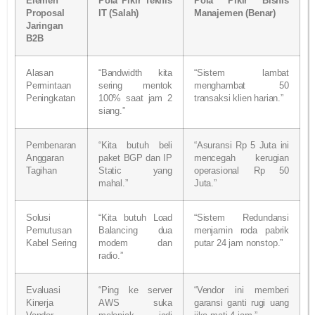
Elemen
Pola Pikir Teknis
Pola Pikir Bisnis
Proposal
IT (Salah)
Manajemen (Benar)
Jaringan
B2B
Alasan
“Bandwidth kita
“Sistem lambat
Permintaan
sering mentok
menghambat 50
Peningkatan
100% saat jam 2
transaksi klien harian.”
siang.”
Pembenaran
“Kita butuh beli
“Asuransi Rp 5 Juta ini
Anggaran
paket BGP dan IP
mencegah kerugian
Tagihan
Static yang
operasional Rp 50
mahal.”
Juta.”
Solusi
“Kita butuh Load
“Sistem Redundansi
Pemutusan
Balancing dua
menjamin roda pabrik
Kabel Sering
modem dan
putar 24 jam nonstop.”
radio.”
Evaluasi
“Ping ke server
“Vendor ini memberi
Kinerja
AWS suka
garansi ganti rugi uang