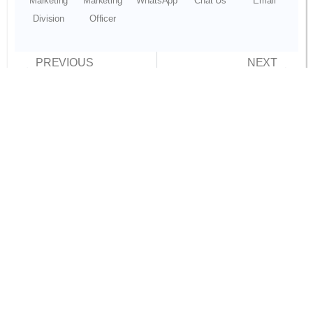
Marketing
Marketing
WhatsApp
Chat Us
Email
Division
Officer
PREVIOUS
NEXT
Rugi Berapa Jika Internet Kantor Mati 1 Hari?
Tugas IT Support Jaringan: Bukan Urus Kabel!