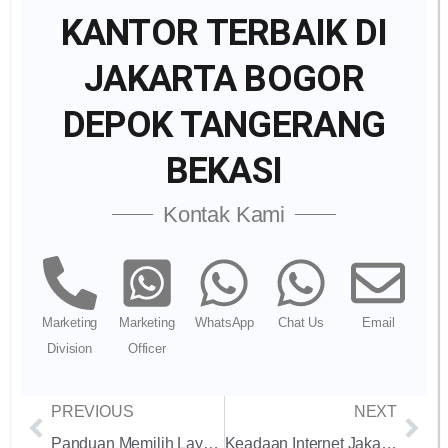
KANTOR TERBAIK DI
JAKARTA BOGOR
DEPOK TANGERANG
BEKASI
Kontak Kami
Marketing
Marketing
WhatsApp
Chat Us
Email
Division
Officer
PREVIOUS
NEXT
Panduan Memilih Layanan Internet Fiber Optik Bagi Pemula bisa untuk kantor dan Keunggulannya terutama di wilayah jakarta bogor depok tangerang bekasi karawang
Keadaan Internet Jakarta dan Saran Pemilihan Provider Internet, terutama yang berbasiskan dedicated di jakarta bogor depok tangerang bekasi