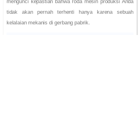
mengunci kepastian bahwa roda mesin produksi Anda
tidak akan pernah terhenti hanya karena sebuah
kelalaian mekanis di gerbang pabrik.
PROVIDER INTERNET
DEDICATED UNTUK
KANTOR TERBAIK DI
JAKARTA BOGOR
DEPOK TANGERANG
BEKASI
Kontak Kami