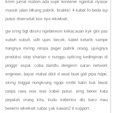
kmrn jumat malem ada supir kontener ngantuk nyasar
masuk jalan blkang pabrik. brakkk! 4 kabel fo beda isp
putus diseruduk box nya wkwkwk.
gw sring bgt disuru ngeberesin kekacauan kyk gini pas
subuh subuh. udh ujan, becek, kabel ketarik sampe
tiangnya miring nimpa pager pabrik orang. ujungnya
produksi stop sharian n nunggu splicing kedinginan di
pinggir aspal. coba daridlu dengerin saran network
engineer, bayar mahal dikit d awal buat gali pipa hdpe,
skrng tinggal nongkrong ngopi smbil liatin truk lewat
tanpa rasa was was kabel putus. emg bener kata
pepatah orang kita, kudu kebentur dlu baru mau
benerin wkwkwk sabar yak kawan2 it support.