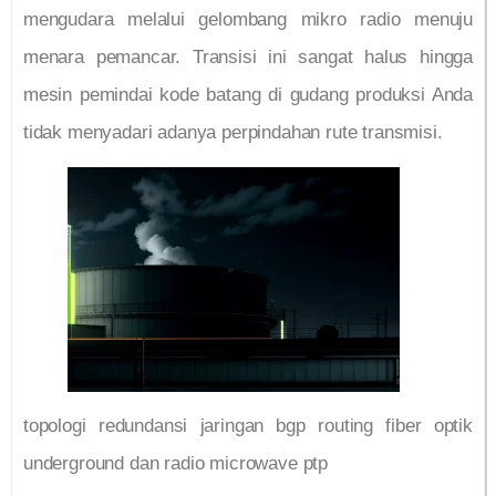
mengudara melalui gelombang mikro radio menuju
menara pemancar. Transisi ini sangat halus hingga
mesin pemindai kode batang di gudang produksi Anda
tidak menyadari adanya perpindahan rute transmisi.
topologi redundansi jaringan bgp routing fiber optik
underground dan radio microwave ptp