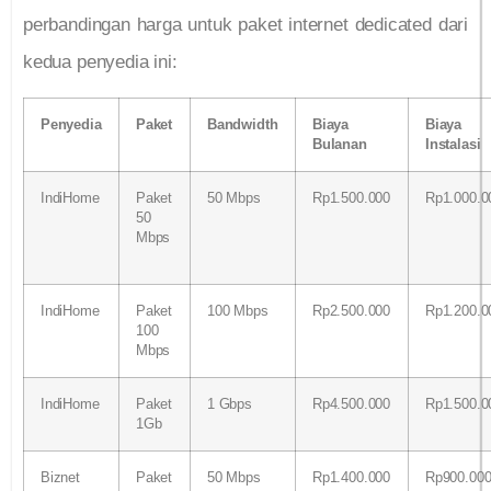
perbandingan harga untuk paket internet dedicated dari
kedua penyedia ini:
Penyedia
Paket
Bandwidth
Biaya
Biaya
Bulanan
Instalasi
IndiHome
Paket
50 Mbps
Rp1.500.000
Rp1.000.0
50
Mbps
IndiHome
Paket
100 Mbps
Rp2.500.000
Rp1.200.0
100
Mbps
IndiHome
Paket
1 Gbps
Rp4.500.000
Rp1.500.0
1Gb
Biznet
Paket
50 Mbps
Rp1.400.000
Rp900.00