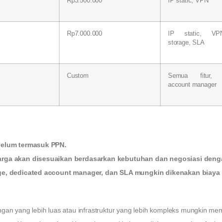
Rp3.500.000
IP static, VPN
Rp7.000.000
IP static, VP
storage, SLA
Custom
Semua fitur, d
account manager
 belum termasuk PPN.
arga akan disesuaikan berdasarkan kebutuhan dan negosiasi denga
age, dedicated account manager, dan SLA mungkin dikenakan biaya
an yang lebih luas atau infrastruktur yang lebih kompleks mungkin memi