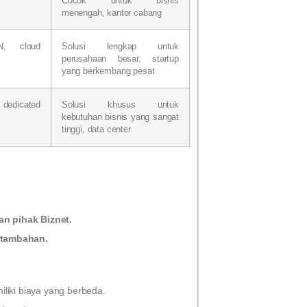
Cocok untuk bisnis
menengah, kantor cabang
N, cloud
Solusi lengkap untuk
perusahaan besar, startup
yang berkembang pesat
edicated
Solusi khusus untuk
kebutuhan bisnis yang sangat
tinggi, data center
n pihak Biznet.
 tambahan.
liki biaya yang berbeda.