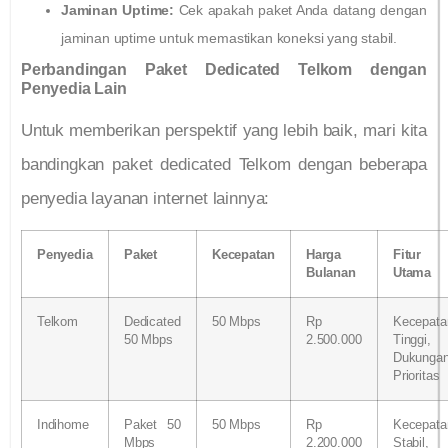
Jaminan Uptime:
Cek apakah paket Anda datang dengan
jaminan uptime untuk memastikan koneksi yang stabil.
Perbandingan Paket Dedicated Telkom dengan
Penyedia Lain
Untuk memberikan perspektif yang lebih baik, mari kita
bandingkan paket dedicated Telkom dengan beberapa
penyedia layanan internet lainnya:
Penyedia
Paket
Kecepatan
Harga
Fitur
Bulanan
Utama
Telkom
Dedicated
50 Mbps
Rp
Kecepata
50 Mbps
2.500.000
Tinggi,
Dukunga
Prioritas
Indihome
Paket 50
50 Mbps
Rp
Kecepata
Mbps
2.200.000
Stabil,