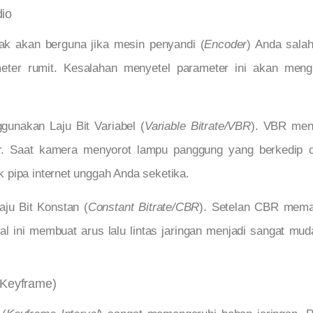
dio
idak akan berguna jika mesin penyandi (
Encoder
) Anda salah
eter rumit. Kesalahan menyetel parameter ini akan mengh
gunakan Laju Bit Variabel (
Variable Bitrate/VBR
). VBR men
r. Saat kamera menyorot lampu panggung yang berkedip ce
 pipa internet unggah Anda seketika.
ju Bit Konstan (
Constant Bitrate/CBR
). Setelan CBR mema
l ini membuat arus lalu lintas jaringan menjadi sangat mudah
(Keyframe)