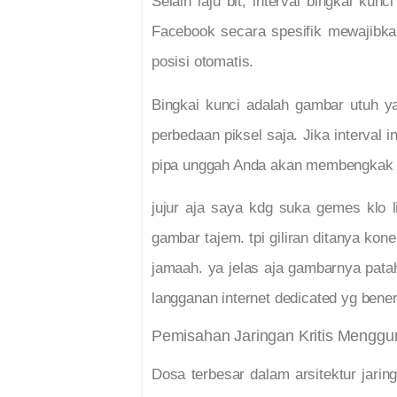
Selain laju bit, interval bingkai kunci
Facebook secara spesifik mewajibkan
posisi otomatis.
Bingkai kunci adalah gambar utuh y
perbedaan piksel saja. Jika interval 
pipa unggah Anda akan membengkak t
jujur aja saya kdg suka gemes klo l
gambar tajem. tpi giliran ditanya ko
jamaah. ya jelas aja gambarnya pata
langganan internet dedicated yg bene
Pemisahan Jaringan Kritis Mengg
Dosa terbesar dalam arsitektur jari