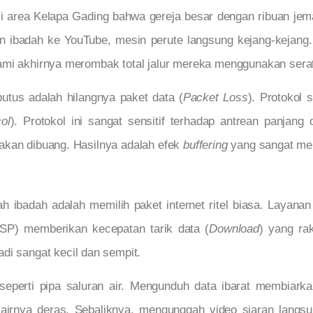
i area Kelapa Gading bahwa gereja besar dengan ribuan jem
an ibadah ke YouTube, mesin perute langsung kejang-kejan
ami akhirnya merombak total jalur mereka menggunakan serat
utus adalah hilangnya paket data (
Packet Loss
). Protokol
ol
). Protokol ini sangat sensitif terhadap antrean panjang
akan dibuang. Hasilnya adalah efek
buffering
yang sangat men
h ibadah adalah memilih paket internet ritel biasa. Layana
ISP) memberikan kecepatan tarik data (
Download
) yang ra
adi sangat kecil dan sempit.
seperti pipa saluran air. Mengunduh data ibarat membiark
 airnya deras. Sebaliknya, mengunggah video siaran langs