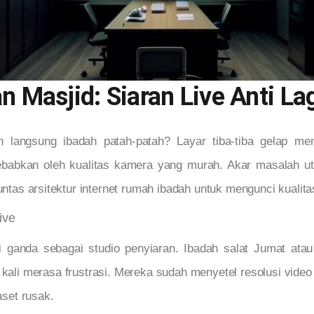
n Masjid: Siaran Live Anti La
n langsung ibadah patah-patah? Layar tiba-tiba gelap m
sebabkan oleh kualitas kamera yang murah. Akar masalah ut
untas arsitektur internet rumah ibadah untuk mengunci kualita
ive
 ganda sebagai studio penyiaran. Ibadah salat Jumat atau 
 kali merasa frustrasi. Mereka sudah menyetel resolusi video p
aset rusak.