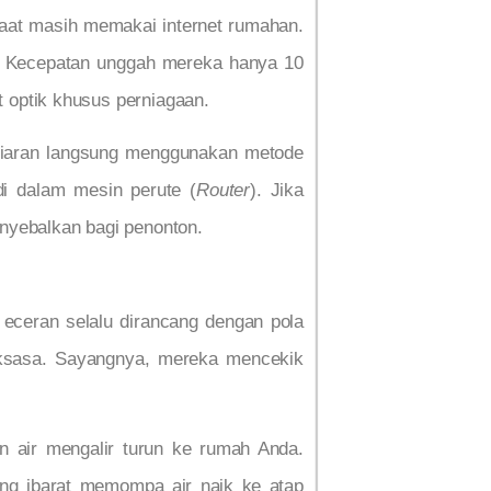
aat masih memakai internet rumahan.
g. Kecepatan unggah mereka hanya 10
 optik khusus perniagaan.
 siaran langsung menggunakan metode
 di dalam mesin perute (
Router
). Jika
yebalkan bagi penonton.
n eceran selalu dirancang dengan pola
ksasa. Sayangnya, mereka mencekik
an air mengalir turun ke rumah Anda.
ung ibarat memompa air naik ke atap