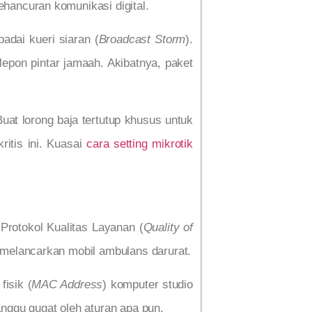
ehancuran komunikasi digital.
adai kueri siaran (
Broadcast Storm
).
pon pintar jamaah. Akibatnya, paket
Buat lorong baja tertutup khusus untuk
ritis ini. Kuasai
cara setting mikrotik
 Protokol Kualitas Layanan (
Quality of
mi melancarkan mobil ambulans darurat.
isik (
MAC Address
) komputer studio
anggu gugat oleh aturan apa pun.