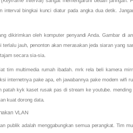
 (
Keyframe Interval
) sangat memengaruhi beban jaringan. P
 interval bingkai kunci diatur pada angka dua detik. Janga
ang dikirimkan oleh komputer penyandi Anda. Gambar di an
ini terlalu jauh, penonton akan merasakan jeda siaran yang san
ajam secara sia-sia.
iat tim multimedia rumah ibadah. mrk rela beli kamera mirr
neksi internetnya pake apa, eh jawabannya pake modem wifi 
h patah kyk kaset rusak pas di stream ke youtube. mending 
ran kuat dorong data.
unakan VLAN
ngan publik adalah menggabungkan semua perangkat. Tim mult