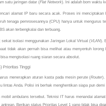
m satu jaringan datar (
Flat Network
). Ini adalah bom waktu k
cari alamat IP baru secara acak. Proses ini menciptakan b
ruh tenaga pemrosesannya (CPU) hanya untuk mengurus tele
BS akan terbengkalai dan terbuang.
 sekat isolasi menggunakan Jaringan Lokal Virtual (
VLAN
). 
aat tidak akan pernah bisa melihat atau menyentuh lorong k
bisa mengisolasi ruang siaran secara absolut.
Prioritas Tinggi
 harus menerapkan aturan kasta pada mesin perute (
Router
).
lalu lintas Anda. Polisi ini berhak menghentikan siapa pun de
obil ambulans tersebut. Teknisi IT harus menandai alamat f
antrean. Berikan status Prioritas Level 1 yang tidak bisa dig