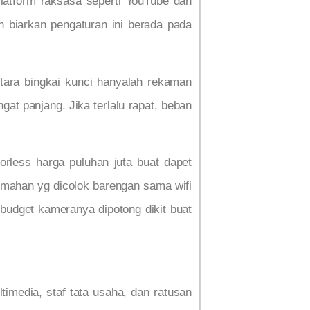
latform raksasa seperti YouTube dan
n biarkan pengaturan ini berada pada
tara bingkai kunci hanyalah rekaman
gat panjang. Jika terlalu rapat, beban
orless harga puluhan juta buat dapet
rumahan yg dicolok barengan sama wifi
budget kameranya dipotong dikit buat
imedia, staf tata usaha, dan ratusan