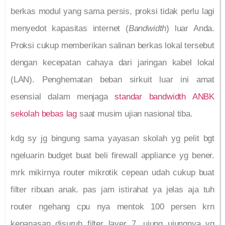
berkas modul yang sama persis, proksi tidak perlu lagi
menyedot kapasitas internet (
Bandwidth
) luar Anda.
Proksi cukup memberikan salinan berkas lokal tersebut
dengan kecepatan cahaya dari jaringan kabel lokal
(LAN). Penghematan beban sirkuit luar ini amat
esensial dalam menjaga
standar bandwidth ANBK
sekolah bebas lag
saat musim ujian nasional tiba.
kdg sy jg bingung sama yayasan skolah yg pelit bgt
ngeluarin budget buat beli firewall appliance yg bener.
mrk mikirnya router mikrotik cepean udah cukup buat
filter ribuan anak. pas jam istirahat ya jelas aja tuh
router ngehang cpu nya mentok 100 persen krn
kepanasan disuruh filter layer 7. ujung ujungnya yg