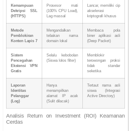
Kemampuan
Prosesor mati
Lancar, memiliki cip
Dekripsi SSL
(100% CPU Load),
akselerasi
(HTTPS)
Lag massal
kriptografi khusus
Metode
Mengandalkan
Membaca pola
Pemblokiran
tebakan nama
biner aplikasi asli
Konten Lapis 7
domain lokal
(Deep Packet)
Sistem
Selalu kebobolan
Memblokir
Pencegahan
(Siswa lolos filter)
terowongan proksi
Ekstensi VPN
tidak standar
Gratis
seketika
Laporan
Hanya
Tertaut nama asli
Identitas
menampilkan
siswa (Integrasi
Pelanggar
alamat IP acak
Active Directory)
(Log)
(Sulit dilacak)
Analisis Return on Investment (ROI) Keamanan
Cerdas