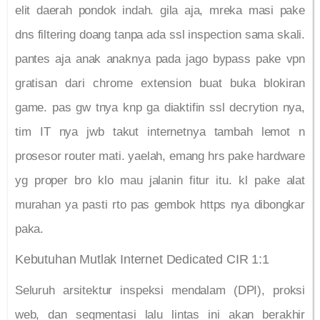
elit daerah pondok indah. gila aja, mreka masi pake
dns filtering doang tanpa ada ssl inspection sama skali.
pantes aja anak anaknya pada jago bypass pake vpn
gratisan dari chrome extension buat buka blokiran
game. pas gw tnya knp ga diaktifin ssl decrytion nya,
tim IT nya jwb takut internetnya tambah lemot n
prosesor router mati. yaelah, emang hrs pake hardware
yg proper bro klo mau jalanin fitur itu. kl pake alat
murahan ya pasti rto pas gembok https nya dibongkar
paka.
Kebutuhan Mutlak Internet Dedicated CIR 1:1
Seluruh arsitektur inspeksi mendalam (DPI), proksi
web, dan segmentasi lalu lintas ini akan berakhir