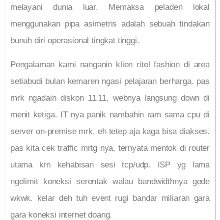
melayani dunia luar. Memaksa peladen lokal
menggunakan pipa asimetris adalah sebuah tindakan
bunuh diri operasional tingkat tinggi.
Pengalaman kami nanganin klien ritel fashion di area
setiabudi bulan kemaren ngasi pelajaran berharga. pas
mrk ngadain diskon 11.11, webnya langsung down di
menit ketiga. IT nya panik nambahin ram sama cpu di
server on-premise mrk, eh tetep aja kaga bisa diakses.
pas kita cek traffic mrtg nya, ternyata mentok di router
utama krn kehabisan sesi tcp/udp. ISP yg lama
ngelimit koneksi serentak walau bandwidthnya gede
wkwk. kelar deh tuh event rugi bandar miliaran gara
gara koneksi internet doang.