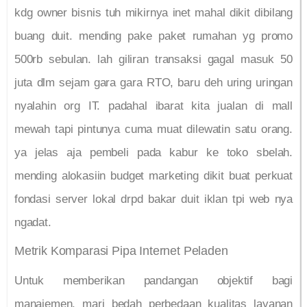
kdg owner bisnis tuh mikirnya inet mahal dikit dibilang
buang duit. mending pake paket rumahan yg promo
500rb sebulan. lah giliran transaksi gagal masuk 50
juta dlm sejam gara gara RTO, baru deh uring uringan
nyalahin org IT. padahal ibarat kita jualan di mall
mewah tapi pintunya cuma muat dilewatin satu orang.
ya jelas aja pembeli pada kabur ke toko sbelah.
mending alokasiin budget marketing dikit buat perkuat
fondasi server lokal drpd bakar duit iklan tpi web nya
ngadat.
Metrik Komparasi Pipa Internet Peladen
Untuk memberikan pandangan objektif bagi
manajemen, mari bedah perbedaan kualitas layanan