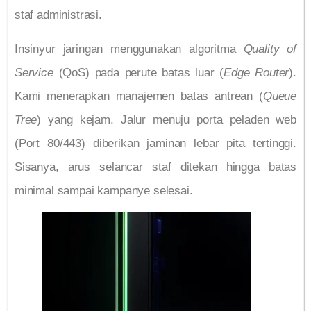
staf administrasi.
Insinyur jaringan menggunakan algoritma
Quality of
Service
(QoS) pada perute batas luar (
Edge Router
).
Kami menerapkan manajemen batas antrean (
Queue
Tree
) yang kejam. Jalur menuju porta peladen web
(Port 80/443) diberikan jaminan lebar pita tertinggi.
Sisanya, arus selancar staf ditekan hingga batas
minimal sampai kampanye selesai.