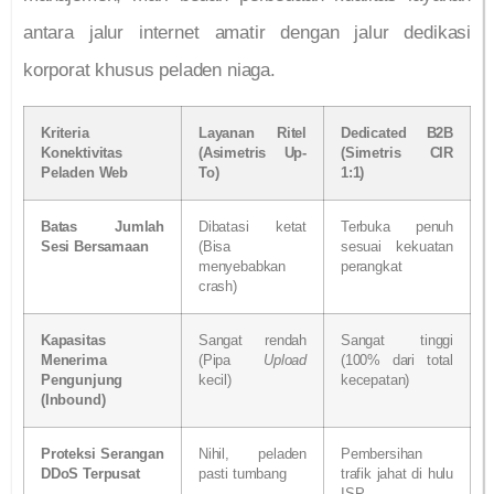
antara jalur internet amatir dengan jalur dedikasi
korporat khusus peladen niaga.
Kriteria
Layanan Ritel
Dedicated B2B
Konektivitas
(Asimetris Up-
(Simetris CIR
Peladen Web
To)
1:1)
Batas Jumlah
Dibatasi ketat
Terbuka penuh
Sesi Bersamaan
(Bisa
sesuai kekuatan
menyebabkan
perangkat
crash)
Kapasitas
Sangat rendah
Sangat tinggi
Menerima
(Pipa
Upload
(100% dari total
Pengunjung
kecil)
kecepatan)
(Inbound)
Proteksi Serangan
Nihil, peladen
Pembersihan
DDoS Terpusat
pasti tumbang
trafik jahat di hulu
ISP