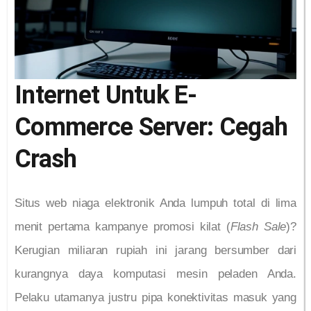
Internet Untuk E-
Commerce Server: Cegah
Crash
Situs web niaga elektronik Anda lumpuh total di lima
menit pertama kampanye promosi kilat (
Flash Sale
)?
Kerugian miliaran rupiah ini jarang bersumber dari
kurangnya daya komputasi mesin peladen Anda.
Pelaku utamanya justru pipa konektivitas masuk yang