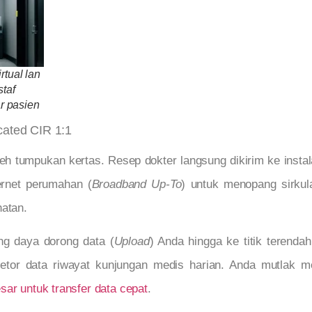
rtual lan
taf
ar pasien
cated CIR 1:1
oleh tumpukan kertas. Resep dokter langsung dikirim ke inst
ernet perumahan (
Broadband Up-To
) untuk menopang sirkul
hatan.
g daya dorong data (
Upload
) Anda hingga ke titik terenda
etor data riwayat kunjungan medis harian. Anda mutlak
sar untuk transfer data cepat
.