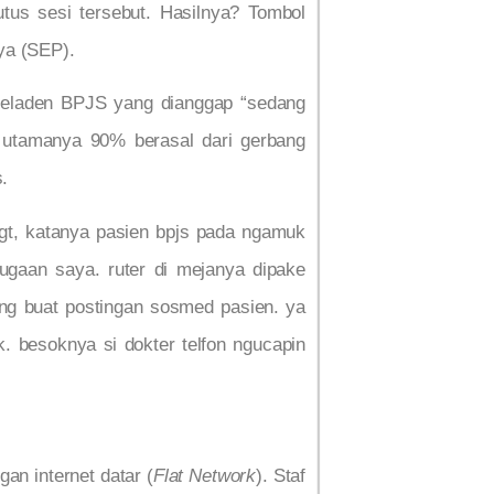
tus sesi tersebut. Hasilnya? Tombol
nya (SEP).
 peladen BPJS yang dianggap “sedang
 utamanya 90% berasal dari gerbang
s.
 bgt, katanya pasien bpjs pada ngamuk
ugaan saya. ruter di mejanya dipake
ong buat postingan sosmed pasien. ya
k. besoknya si dokter telfon ngucapin
an internet datar (
Flat Network
). Staf