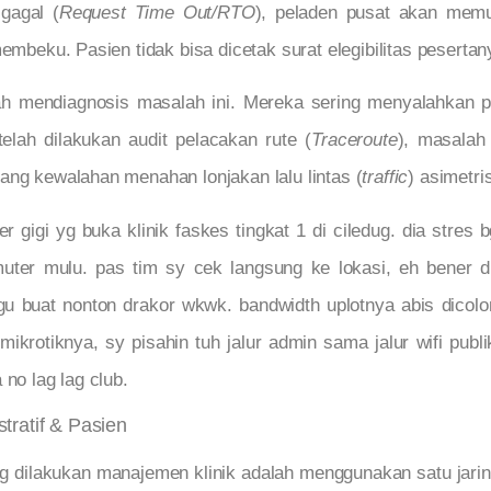
gagal (
Request Time Out/RTO
), peladen pusat akan memu
membeku. Pasien tidak bisa dicetak surat elegibilitas peserta
lah mendiagnosis masalah ini. Mereka sering menyalahkan
telah dilakukan audit pelacakan rute (
Traceroute
), masalah
i yang kewalahan menahan lonjakan lalu lintas (
traffic
) asimetri
r gigi yg buka klinik faskes tingkat 1 di ciledug. dia stres
muter mulu. pas tim sy cek langsung ke lokasi, eh bener d
u buat nonton drakor wkwk. bandwidth uplotnya abis dicol
ikrotiknya, sy pisahin tuh jalur admin sama jalur wifi publi
 no lag lag club.
tratif & Pasien
ng dilakukan manajemen klinik adalah menggunakan satu jaring