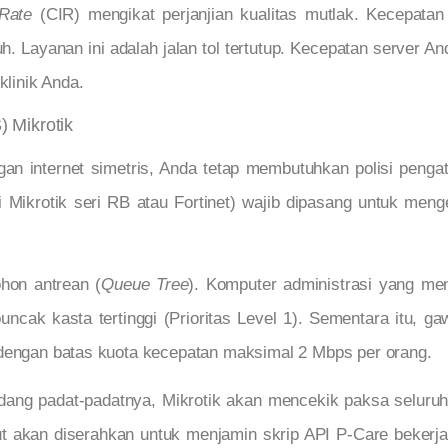
Rate
(CIR) mengikat perjanjian kualitas mutlak. Kecepata
 Layanan ini adalah jalan tol tertutup. Kecepatan server An
klinik Anda.
 Mikrotik
gan internet simetris, Anda tetap membutuhkan polisi pengat
i Mikrotik seri RB atau Fortinet) wajib dipasang untuk men
hon antrean (
Queue Tree
). Komputer administrasi yang m
puncak kasta tertinggi (Prioritas Level 1). Sementara itu, g
 dengan batas kuota kecepatan maksimal 2 Mbps per orang.
 sedang padat-padatnya, Mikrotik akan mencekik paksa seluru
lut akan diserahkan untuk menjamin skrip API P-Care bekerja