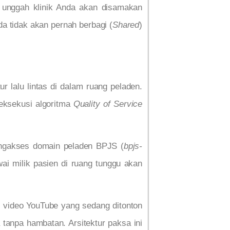
n unggah klinik Anda akan disamakan
da tidak akan pernah berbagi (
Shared
)
ur lalu lintas di dalam ruang peladen.
geksekusi algoritma
Quality of Service
engakses domain peladen BPJS (
bpjs-
awai milik pasien di ruang tunggu akan
h video YouTube yang sedang ditonton
 tanpa hambatan. Arsitektur paksa ini