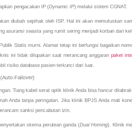
rapkan pengacakan IP (
Dynamic IP
) melalui sistem CGNAT.
 akan diubah sepihak oleh ISP. Hal ini akan memutuskan samb
ng asuransi swasta yang rumit sering menjadi korban dari k
Publik Statis murni. Alamat tetap ini berfungsi bagaikan n
teknis ini tidak dilupakan saat merancang anggaran
paket int
il risiko database pasien terkunci dari luar.
Auto-Failover)
ngan. Tiang kabel serat optik klinik Anda bisa hancur ditabra
ah Anda tanpa peringatan. Jika klinik BPJS Anda mati konek
erancam sanksi pencabutan izin.
 menyertakan skema perutean ganda (
Dual Homing
). Klinik m