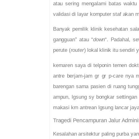
atau sering mengalami batas waktu 
validasi di layar komputer staf akan 
Banyak pemilik klinik kesehatan sa
gangguan” atau “
down
“. Padahal, se
perute (
router
) lokal klinik itu sendir
kemaren saya di telponin temen dokte
antre berjam-jam gr gr p-care nya 
barengan sama pasien di ruang tungg
ampun, lgsung sy bongkar settingan m
makasi krn antrean lgsung lancar jaya
Tragedi Pencampuran Jalur Adminis
Kesalahan arsitektur paling purba ya