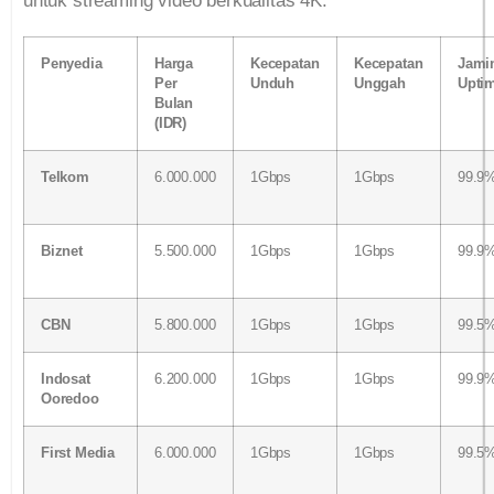
untuk streaming video berkualitas 4K.
Penyedia
Harga
Kecepatan
Kecepatan
Jami
Per
Unduh
Unggah
Upti
Bulan
(IDR)
Telkom
6.000.000
1Gbps
1Gbps
99.9
Biznet
5.500.000
1Gbps
1Gbps
99.9
CBN
5.800.000
1Gbps
1Gbps
99.5
Indosat
6.200.000
1Gbps
1Gbps
99.9
Ooredoo
First Media
6.000.000
1Gbps
1Gbps
99.5