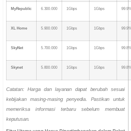
MyRepublic
6.300.000
1Gbps
1Gbps
99.9
XL Home
5.900.000
1Gbps
1Gbps
99.9
SkyNet
5.700.000
1Gbps
1Gbps
99.8
Skynet
5.800.000
1Gbps
1Gbps
99.8
Catatan: Harga dan layanan dapat berubah sesuai
kebijakan masing-masing penyedia. Pastikan untuk
memeriksa informasi terbaru sebelum membuat
keputusan.