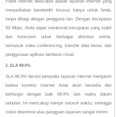
Paket internet dedicated adalah layanan internet yang
menyediakan bandwidth khusus hanya untuk Anda,
tanpa dibagi dengan pengguna lain. Dengan kecepatan
50 Mbps, Anda dapat menikmati kecepatan yang stabil
dan konsisten untuk berbagai aktivitas online,
termasuk video conferencing, transfer data besar, dan
penggunaan aplikasi berbasis cloud.
2. SLA 99.9%
SLA 99.9% berarti penyedia layanan internet menjamin
bahwa koneksi internet Anda akan tersedia dan
berfungsi dengan baik 99.9% dari waktu dalam
sebulan. Ini mencakup hampir seluruh waktu, sehingga
risiko downtime atau gangguan layanan sangat minim.