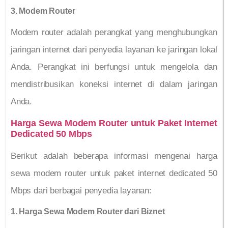
3. Modem Router
Modem router adalah perangkat yang menghubungkan
jaringan internet dari penyedia layanan ke jaringan lokal
Anda. Perangkat ini berfungsi untuk mengelola dan
mendistribusikan koneksi internet di dalam jaringan
Anda.
Harga Sewa Modem Router untuk Paket Internet
Dedicated 50 Mbps
Berikut adalah beberapa informasi mengenai harga
sewa modem router untuk paket internet dedicated 50
Mbps dari berbagai penyedia layanan:
1. Harga Sewa Modem Router dari Biznet