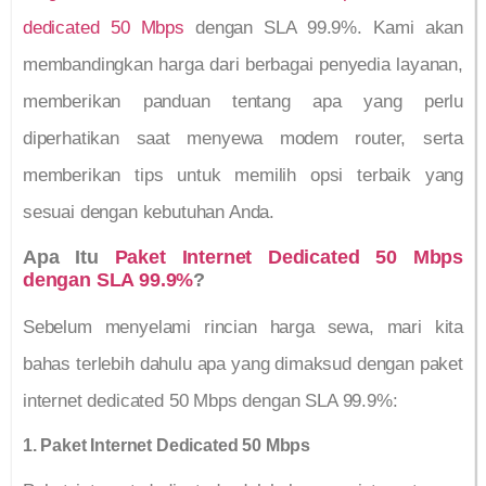
dedicated 50 Mbps
dengan SLA 99.9%. Kami akan
membandingkan harga dari berbagai penyedia layanan,
memberikan panduan tentang apa yang perlu
diperhatikan saat menyewa modem router, serta
memberikan tips untuk memilih opsi terbaik yang
sesuai dengan kebutuhan Anda.
Apa Itu
Paket Internet Dedicated 50 Mbps
dengan SLA 99.9%
?
Sebelum menyelami rincian harga sewa, mari kita
bahas terlebih dahulu apa yang dimaksud dengan paket
internet dedicated 50 Mbps dengan SLA 99.9%:
1. Paket Internet Dedicated 50 Mbps