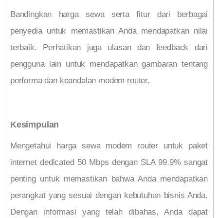
Bandingkan harga sewa serta fitur dari berbagai
penyedia untuk memastikan Anda mendapatkan nilai
terbaik. Perhatikan juga ulasan dan feedback dari
pengguna lain untuk mendapatkan gambaran tentang
performa dan keandalan modem router.
Kesimpulan
Mengetahui harga sewa modem router untuk paket
internet dedicated 50 Mbps dengan SLA 99.9% sangat
penting untuk memastikan bahwa Anda mendapatkan
perangkat yang sesuai dengan kebutuhan bisnis Anda.
Dengan informasi yang telah dibahas, Anda dapat