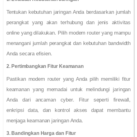
Tentukan kebutuhan jaringan Anda berdasarkan jumlah
perangkat yang akan terhubung dan jenis aktivitas
online yang dilakukan. Pilih modem router yang mampu
menangani jumlah perangkat dan kebutuhan bandwidth
Anda secara efisien.
2. Pertimbangkan Fitur Keamanan
Pastikan modem router yang Anda pilih memiliki fitur
keamanan yang memadai untuk melindungi jaringan
Anda dari ancaman cyber. Fitur seperti firewall,
enkripsi data, dan kontrol akses dapat membantu
menjaga keamanan jaringan Anda.
3. Bandingkan Harga dan Fitur