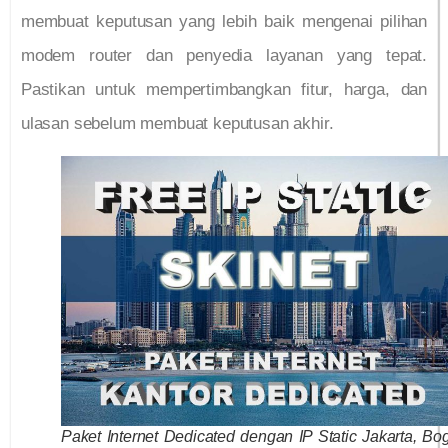
membuat keputusan yang lebih baik mengenai pilihan
modem router dan penyedia layanan yang tepat.
Pastikan untuk mempertimbangkan fitur, harga, dan
ulasan sebelum membuat keputusan akhir.
Paket Internet Dedicated dengan IP Static Jakarta, Bog