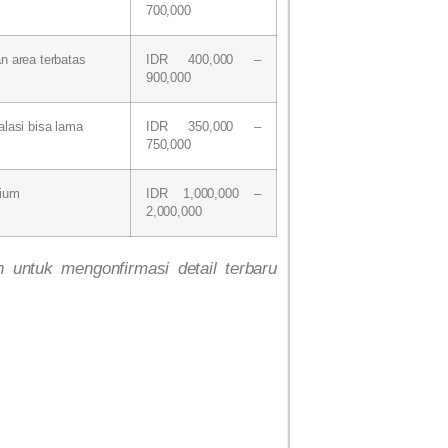
700,000
n area terbatas
IDR 400,000 –
900,000
alasi bisa lama
IDR 350,000 –
750,000
ium
IDR 1,000,000 –
2,000,000
 untuk mengonfirmasi detail terbaru