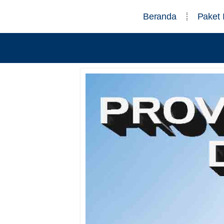
Beranda
Paket 