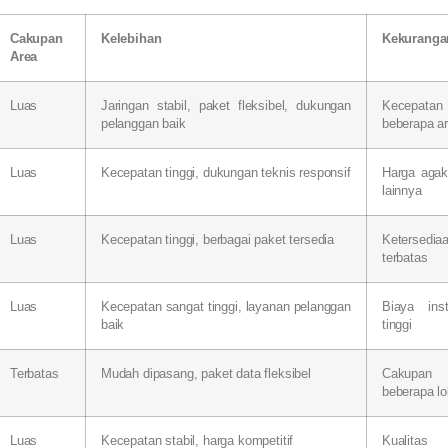
Cakupan
Kelebihan
Kekuranga
Area
Luas
Jaringan stabil, paket fleksibel, dukungan
Kecepata
pelanggan baik
beberapa a
Luas
Kecepatan tinggi, dukungan teknis responsif
Harga agak
lainnya
Luas
Kecepatan tinggi, berbagai paket tersedia
Ketersedia
terbatas
Luas
Kecepatan sangat tinggi, layanan pelanggan
Biaya ins
baik
tinggi
Terbatas
Mudah dipasang, paket data fleksibel
Cakupan 
beberapa lo
Luas
Kecepatan stabil, harga kompetitif
Kualitas