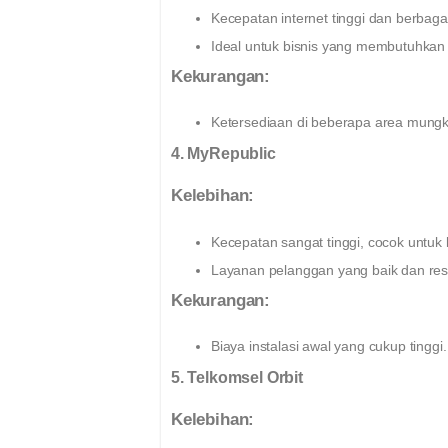
Kecepatan internet tinggi dan berbagai
Ideal untuk bisnis yang membutuhkan
Kekurangan:
Ketersediaan di beberapa area mungki
4. MyRepublic
Kelebihan:
Kecepatan sangat tinggi, cocok untuk
Layanan pelanggan yang baik dan res
Kekurangan:
Biaya instalasi awal yang cukup tinggi.
5. Telkomsel Orbit
Kelebihan: