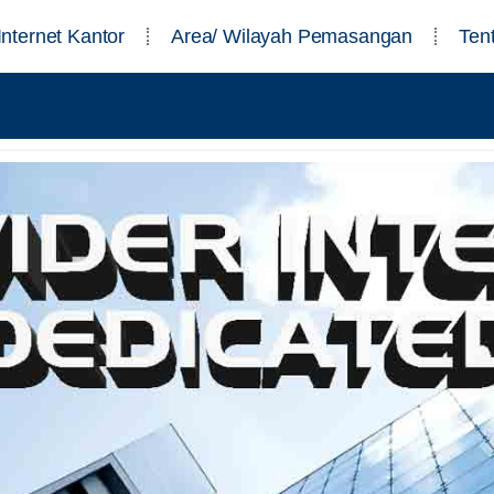
Internet Kantor
Area/ Wilayah Pemasangan
Ten