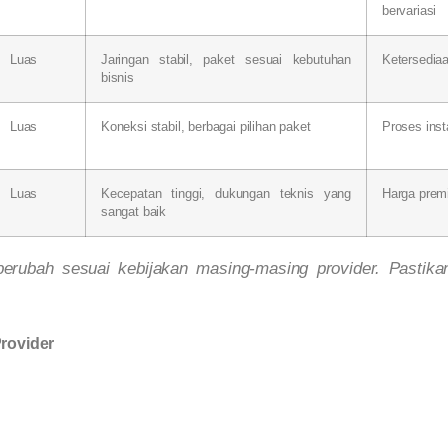
bervariasi
Luas
Jaringan stabil, paket sesuai kebutuhan
Ketersediaa
bisnis
Luas
Koneksi stabil, berbagai pilihan paket
Proses inst
Luas
Kecepatan tinggi, dukungan teknis yang
Harga prem
sangat baik
erubah sesuai kebijakan masing-masing provider. Pastikan
rovider