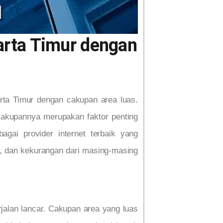
karta Timur dengan
rta Timur dengan cakupan area luas.
 cakupannya merupakan faktor penting
agai provider internet terbaik yang
an, dan kekurangan dari masing-masing
rjalan lancar. Cakupan area yang luas