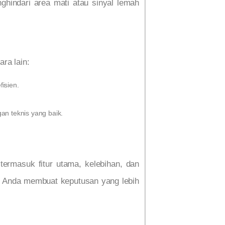
ghindari area mati atau sinyal lemah
ara lain:
isien.
an teknis yang baik.
.
 termasuk fitur utama, kelebihan, dan
u Anda membuat keputusan yang lebih