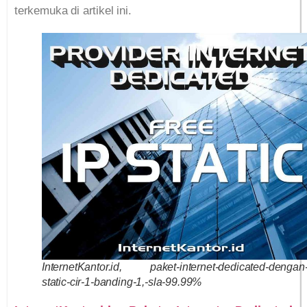
terkemuka di artikel ini.
InternetKantor.id, paket-internet-dedicated-dengan-
static-cir-1-banding-1,-sla-99.99%