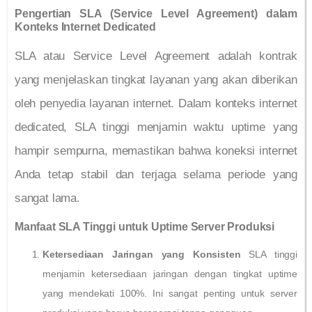
Pengertian SLA (Service Level Agreement) dalam
Konteks Internet Dedicated
SLA atau Service Level Agreement adalah kontrak
yang menjelaskan tingkat layanan yang akan diberikan
oleh penyedia layanan internet. Dalam konteks internet
dedicated, SLA tinggi menjamin waktu uptime yang
hampir sempurna, memastikan bahwa koneksi internet
Anda tetap stabil dan terjaga selama periode yang
sangat lama.
Manfaat SLA Tinggi untuk Uptime Server Produksi
Ketersediaan Jaringan yang Konsisten
SLA tinggi
menjamin ketersediaan jaringan dengan tingkat uptime
yang mendekati 100%. Ini sangat penting untuk server