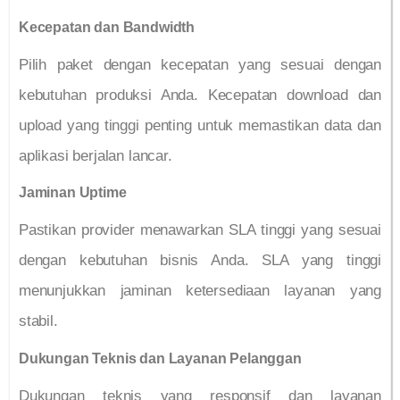
Kecepatan dan Bandwidth
Pilih paket dengan kecepatan yang sesuai dengan
kebutuhan produksi Anda. Kecepatan download dan
upload yang tinggi penting untuk memastikan data dan
aplikasi berjalan lancar.
Jaminan Uptime
Pastikan provider menawarkan SLA tinggi yang sesuai
dengan kebutuhan bisnis Anda. SLA yang tinggi
menunjukkan jaminan ketersediaan layanan yang
stabil.
Dukungan Teknis dan Layanan Pelanggan
Dukungan teknis yang responsif dan layanan