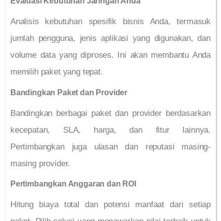
Evaluasi Kebutuhan Jaringan Anda
Analisis kebutuhan spesifik bisnis Anda, termasuk
jumlah pengguna, jenis aplikasi yang digunakan, dan
volume data yang diproses. Ini akan membantu Anda
memilih paket yang tepat.
Bandingkan Paket dan Provider
Bandingkan berbagai paket dan provider berdasarkan
kecepatan, SLA, harga, dan fitur lainnya.
Pertimbangkan juga ulasan dan reputasi masing-
masing provider.
Pertimbangkan Anggaran dan ROI
Hitung biaya total dan potensi manfaat dari setiap