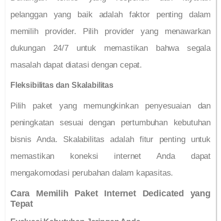
pelanggan yang baik adalah faktor penting dalam
memilih provider. Pilih provider yang menawarkan
dukungan 24/7 untuk memastikan bahwa segala
masalah dapat diatasi dengan cepat.
Fleksibilitas dan Skalabilitas
Pilih paket yang memungkinkan penyesuaian dan
peningkatan sesuai dengan pertumbuhan kebutuhan
bisnis Anda. Skalabilitas adalah fitur penting untuk
memastikan koneksi internet Anda dapat
mengakomodasi perubahan dalam kapasitas.
Cara Memilih Paket Internet Dedicated yang
Tepat