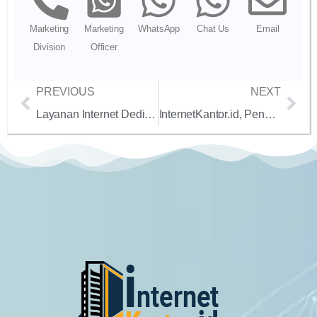
Marketing
Marketing
WhatsApp
Chat Us
Email
Division
Officer
PREVIOUS
NEXT
Layanan Internet Dedicated SKINET, Solusi Internet Dedicated Stabil untuk Meningkatkan Produktivitas Karyawan di Kantor Pusat Jakarta
InternetKantor.id, Penyedia Layanan Internet Dedicated Handal untuk Mendukung Bisnis E-Commerce dengan Traffic Tinggi di Depok