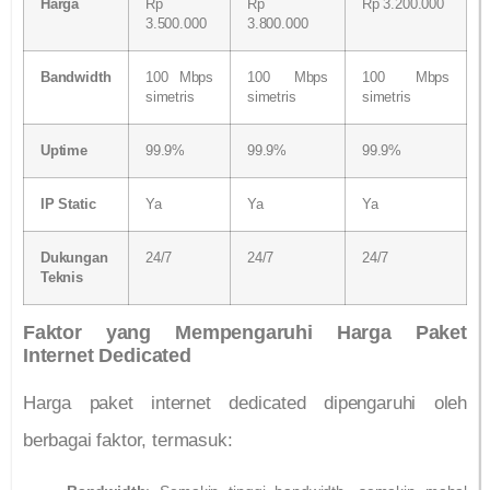
Harga
Rp
Rp
Rp 3.200.000
3.500.000
3.800.000
Bandwidth
100 Mbps
100 Mbps
100 Mbps
simetris
simetris
simetris
Uptime
99.9%
99.9%
99.9%
IP Static
Ya
Ya
Ya
Dukungan
24/7
24/7
24/7
Teknis
Faktor yang Mempengaruhi Harga Paket
Internet Dedicated
Harga paket internet dedicated dipengaruhi oleh
berbagai faktor, termasuk: