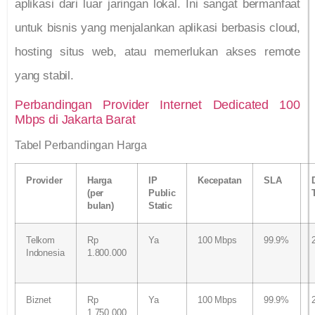
aplikasi dari luar jaringan lokal. Ini sangat bermanfaat
untuk bisnis yang menjalankan aplikasi berbasis cloud,
hosting situs web, atau memerlukan akses remote
yang stabil.
Perbandingan Provider Internet Dedicated 100
Mbps di Jakarta Barat
Tabel Perbandingan Harga
Provider
Harga
IP
Kecepatan
SLA
(per
Public
bulan)
Static
Telkom
Rp
Ya
100 Mbps
99.9%
Indonesia
1.800.000
Biznet
Rp
Ya
100 Mbps
99.9%
1.750.000