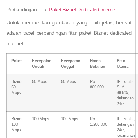
Perbandingan Fitur
Paket Biznet Dedicated Internet
Untuk memberikan gambaran yang lebih jelas, berikut
adalah tabel perbandingan fitur paket Biznet dedicated
internet:
Paket
Kecepatan
Kecepatan
Harga
Fitur
Unduh
Unggah
Bulanan
Utama
Biznet
50 Mbps
50 Mbps
Rp
IP statis,
50
800.000
SLA
Mbps
99.9%,
dukungan
24/7
Biznet
100 Mbps
100 Mbps
Rp
IP statis,
100
1.200.000
dukungan
Mbps
24/7,
keamanan