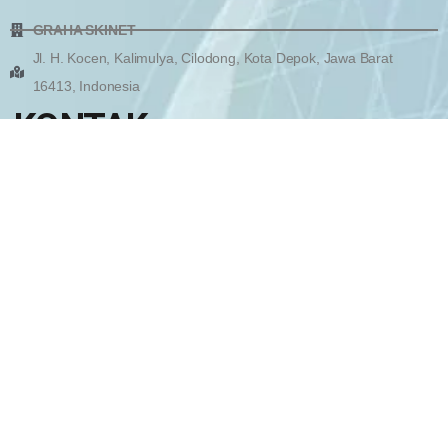
GRAHA SKINET
Jl. H. Kocen, Kalimulya, Cilodong, Kota Depok, Jawa Barat
16413, Indonesia
KONTAK
Marketing Officer
Marketing Division
WhatsApp
WhatsApp
EMail