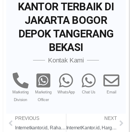
KANTOR TERBAIK DI
JAKARTA BOGOR
DEPOK TANGERANG
BEKASI
Kontak Kami
Marketing
Marketing
WhatsApp
Chat Us
Email
Division
Officer
PREVIOUS
NEXT
Internetkantor.id, Rahasia Memilih Paket Internet Dedicated: Temukan Solusi Terbaik untuk Bisnis Anda yang Sesuai dengan Kebutuhan dan Budget!
InternetKantor.id, Harga Biznet Dedicated Internet 100Mbps dengan Kontrak Tahunan dan Dukungan Teknis 24/7: Panduan Lengkap untuk Bisnis