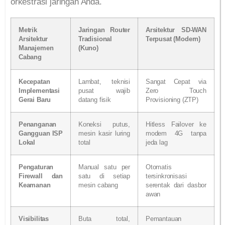
orkestrasi jaringan Anda.
Metrik
Jaringan Router
Arsitektur SD-WAN
Arsitektur
Tradisional
Terpusat (Modern)
Manajemen
(Kuno)
Cabang
Kecepatan
Lambat, teknisi
Sangat Cepat via
Implementasi
pusat wajib
Zero Touch
Gerai Baru
datang fisik
Provisioning (ZTP)
Penanganan
Koneksi putus,
Hitless Failover ke
Gangguan ISP
mesin kasir luring
modem 4G tanpa
Lokal
total
jeda lag
Pengaturan
Manual satu per
Otomatis
Firewall dan
satu di setiap
tersinkronisasi
Keamanan
mesin cabang
serentak dari dasbor
awan
Visibilitas
Buta total,
Pemantauan