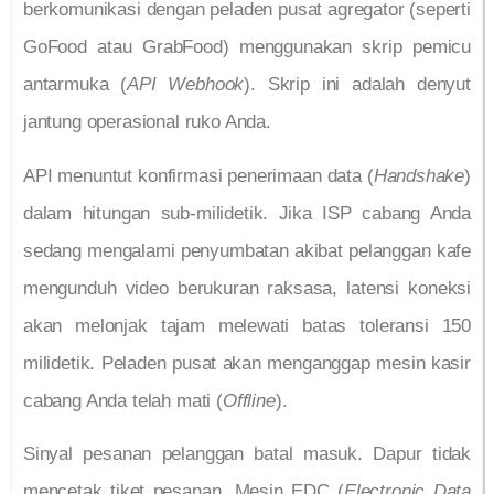
berkomunikasi dengan peladen pusat agregator (seperti
GoFood atau GrabFood) menggunakan skrip pemicu
antarmuka (
API Webhook
). Skrip ini adalah denyut
jantung operasional ruko Anda.
API menuntut konfirmasi penerimaan data (
Handshake
)
dalam hitungan sub-milidetik. Jika ISP cabang Anda
sedang mengalami penyumbatan akibat pelanggan kafe
mengunduh video berukuran raksasa, latensi koneksi
akan melonjak tajam melewati batas toleransi 150
milidetik. Peladen pusat akan menganggap mesin kasir
cabang Anda telah mati (
Offline
).
Sinyal pesanan pelanggan batal masuk. Dapur tidak
mencetak tiket pesanan. Mesin EDC (
Electronic Data