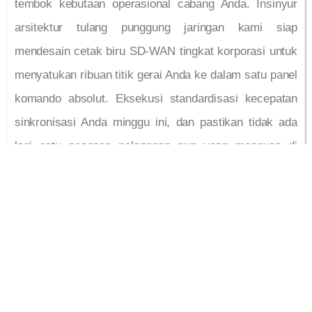
tembok kebutaan operasional cabang Anda. Insinyur
arsitektur tulang punggung jaringan kami siap
mendesain cetak biru SD-WAN tingkat korporasi untuk
menyatukan ribuan titik gerai Anda ke dalam satu panel
komando absolut. Eksekusi standardisasi kecepatan
sinkronisasi Anda minggu ini, dan pastikan tidak ada
lagi satu pesanan pelanggan pun yang menguap di
udara akibat perangkat usang yang terisolasi.
PROVIDER INTERNET
DEDICATED UNTUK
KANTOR TERBAIK DI
JAKARTA BOGOR