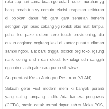
ruko tiap hari cuma buat ngerestart router murahan yg
hang. prnah tuh sy nemuin teknisi kcapekan ketiduran
di pojokan dapur fnb gara gara seharian benerin
setingan vpn ipsec cabang yg rontok abis mati lampu.
pdhal klo pake sistem zero touch provisioning, dia
cukup ongkang ongkang kaki di kantor pusat sudirman
sambil ngopi. alat baru tinggal dicolok org toko, lgsung
narik config sndiri dari cloud. teknologi udh canggih
ngapain masih pake cara purba sih wkwk.
Segmentasi Kasta Jaringan Restoran (VLAN)
Sebuah gerai F&B modern memiliki banyak peranti
yang saling tumpang tindih. Ada kamera pengawas
(CCTV), mesin cetak termal dapur, tablet Moka POS,