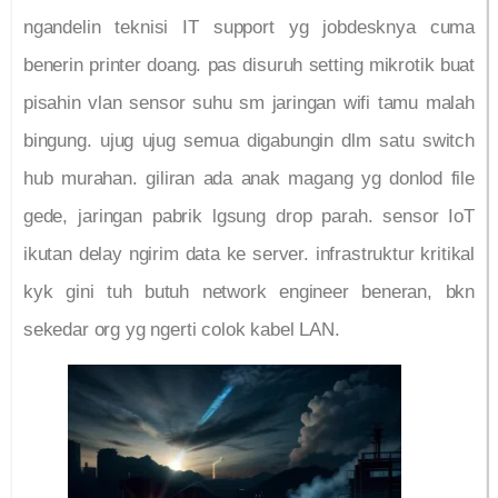
ngandelin teknisi IT support yg jobdesknya cuma
benerin printer doang. pas disuruh setting mikrotik buat
pisahin vlan sensor suhu sm jaringan wifi tamu malah
bingung. ujug ujug semua digabungin dlm satu switch
hub murahan. giliran ada anak magang yg donlod file
gede, jaringan pabrik lgsung drop parah. sensor IoT
ikutan delay ngirim data ke server. infrastruktur kritikal
kyk gini tuh butuh network engineer beneran, bkn
sekedar org yg ngerti colok kabel LAN.