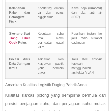
Ketahanan
Korsleting embun
Kabel baja (Armored)
Kabel dan
air dan putus
dan alat anti air
Perangkat
digigit tikus
(IP67)
Fisik
Skenario Saat
Kebutaan suhu
Peralihan instan ke
Tiang Fiber
total, alarm
jalur radio nirkabel
Optik
Putus
peringatan gagal
cadangan
kirim
Isolasi Arus
Tercekat oleh
Jalur steril absolut
Data Jaringan
karyawan pabrik
terpisah
Kritis
yang bermain
menggunakan
gawai
arsitektur VLAN
Amankan Kualitas Logistik Daging Pabrik Anda
Kualitas karkas potong yang sempurna bermula dari
presisi penjagaan suhu, dan penjagaan suhu mutlak