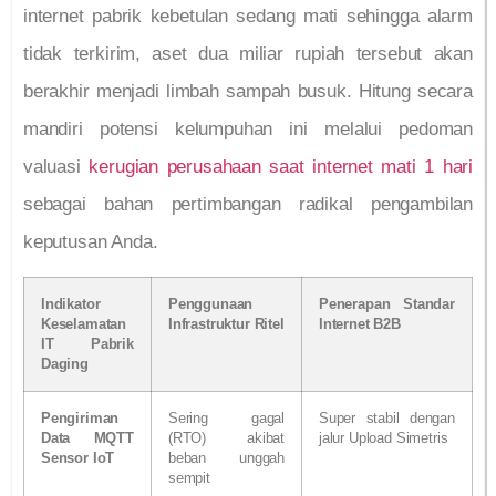
internet pabrik kebetulan sedang mati sehingga alarm
tidak terkirim, aset dua miliar rupiah tersebut akan
berakhir menjadi limbah sampah busuk. Hitung secara
mandiri potensi kelumpuhan ini melalui pedoman
valuasi
kerugian perusahaan saat internet mati 1 hari
sebagai bahan pertimbangan radikal pengambilan
keputusan Anda.
Indikator
Penggunaan
Penerapan Standar
Keselamatan
Infrastruktur Ritel
Internet B2B
IT Pabrik
Daging
Pengiriman
Sering gagal
Super stabil dengan
Data MQTT
(RTO) akibat
jalur Upload Simetris
Sensor IoT
beban unggah
sempit