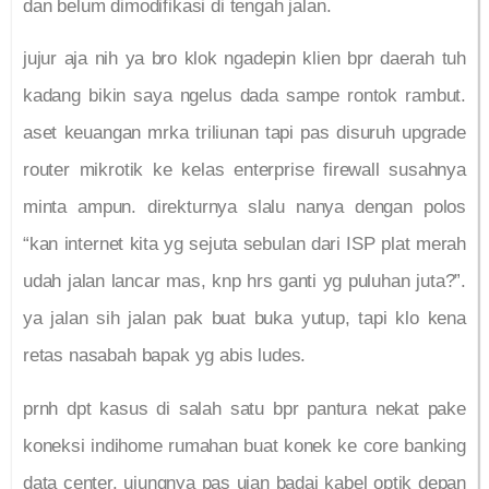
dan belum dimodifikasi di tengah jalan.
jujur aja nih ya bro klok ngadepin klien bpr daerah tuh
kadang bikin saya ngelus dada sampe rontok rambut.
aset keuangan mrka triliunan tapi pas disuruh upgrade
router mikrotik ke kelas enterprise firewall susahnya
minta ampun. direkturnya slalu nanya dengan polos
“kan internet kita yg sejuta sebulan dari ISP plat merah
udah jalan lancar mas, knp hrs ganti yg puluhan juta?”.
ya jalan sih jalan pak buat buka yutup, tapi klo kena
retas nasabah bapak yg abis ludes.
prnh dpt kasus di salah satu bpr pantura nekat pake
koneksi indihome rumahan buat konek ke core banking
data center. ujungnya pas ujan badai kabel optik depan