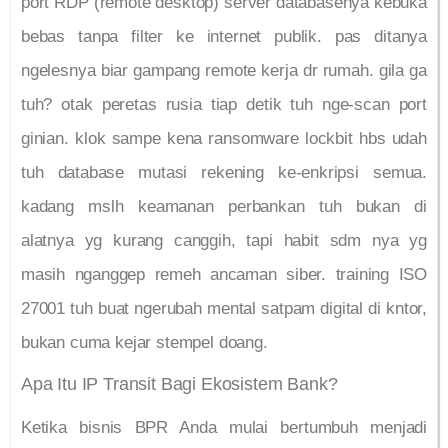
port RDP (remote desktop) server databasenya kebuka
bebas tanpa filter ke internet publik. pas ditanya
ngelesnya biar gampang remote kerja dr rumah. gila ga
tuh? otak peretas rusia tiap detik tuh nge-scan port
ginian. klok sampe kena ransomware lockbit hbs udah
tuh database mutasi rekening ke-enkripsi semua.
kadang mslh keamanan perbankan tuh bukan di
alatnya yg kurang canggih, tapi habit sdm nya yg
masih nganggep remeh ancaman siber. training ISO
27001 tuh buat ngerubah mental satpam digital di kntor,
bukan cuma kejar stempel doang.
Apa Itu IP Transit Bagi Ekosistem Bank?
Ketika bisnis BPR Anda mulai bertumbuh menjadi