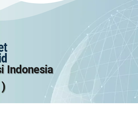
i Indonesia
 )
wa Barat 16413, Indonesia
©2026 PT. S