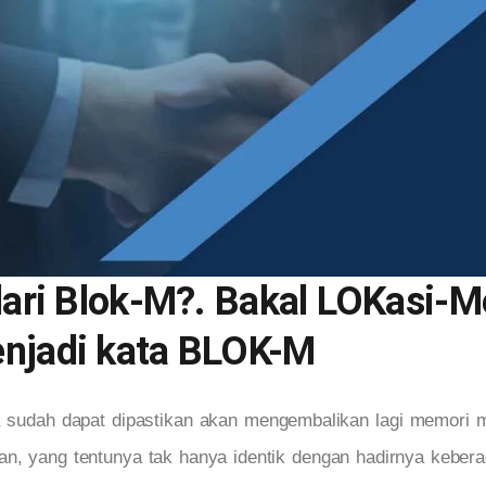
 dari Blok-M?. Bakal LOKasi-M
enjadi kata BLOK-M
sudah dapat dipastikan akan mengembalikan lagi memori m
tan, yang tentunya tak hanya identik dengan hadirnya keber