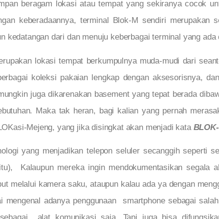
mpan beragam lokasi atau tempat yang sekiranya cocok un
engan keberadaannya, terminal Blok-M sendiri merupakan s
 kedatangan dari dan menuju keberbagai terminal yang ada di
merupakan lokasi tempat berkumpulnya muda-mudi dari seant
 berbagai koleksi pakaian lengkap dengan aksesorisnya, da
 mungkin juga dikarenakan basement yang tepat berada dibaw
butuhan. Maka tak heran, bagi kalian yang pernah merasa
 LOKasi-Mejeng, yang jika disingkat akan menjadi kata
BLOK
ologi yang menjadikan telepon seluler secanggih seperti s
tu), Kalaupun mereka ingin mendokumentasikan segala ak
t melalui kamera saku, ataupun kalau ada ya dengan meng
lai mengenal adanya penggunaan smartphone sebagai sala
sebagai alat komunikasi saja. Tapi juga bisa difungsi