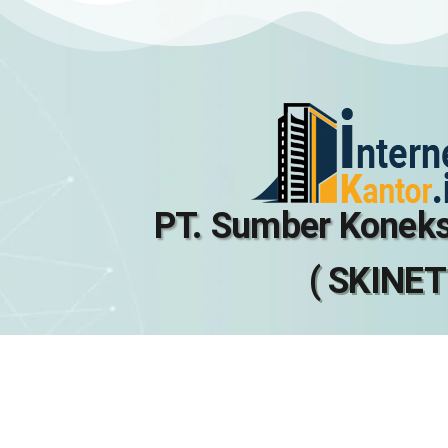
PT. Sumber Koneks
( SKINET
GRAHA SKINET
Jl. H. Kocen, Kalimulya, Cilodong, Kota Depok, Ja
KONTAK