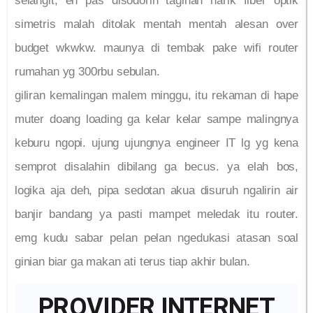
selangit, eh pas disodorin tagihan narik fiber optik
simetris malah ditolak mentah mentah alesan over
budget wkwkw. maunya di tembak pake wifi router
rumahan yg 300rbu sebulan.
giliran kemalingan malem minggu, itu rekaman di hape
muter doang loading ga kelar kelar sampe malingnya
keburu ngopi. ujung ujungnya engineer IT lg yg kena
semprot disalahin dibilang ga becus. ya elah bos,
logika aja deh, pipa sedotan akua disuruh ngalirin air
banjir bandang ya pasti mampet meledak itu router.
emg kudu sabar pelan pelan ngedukasi atasan soal
ginian biar ga makan ati terus tiap akhir bulan.
PROVIDER INTERNET