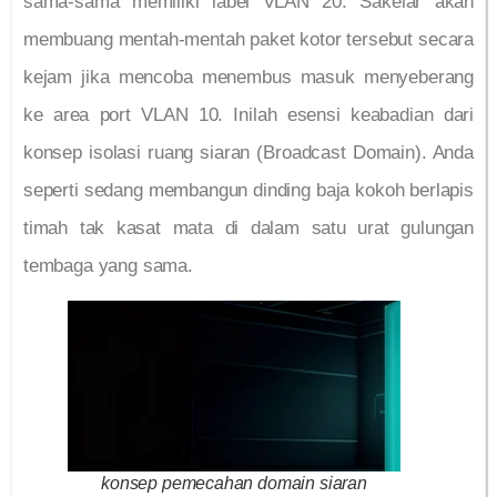
sama-sama memiliki label VLAN 20. Sakelar akan
membuang mentah-mentah paket kotor tersebut secara
kejam jika mencoba menembus masuk menyeberang
ke area port VLAN 10. Inilah esensi keabadian dari
konsep isolasi ruang siaran (Broadcast Domain). Anda
seperti sedang membangun dinding baja kokoh berlapis
timah tak kasat mata di dalam satu urat gulungan
tembaga yang sama.
konsep pemecahan domain siaran