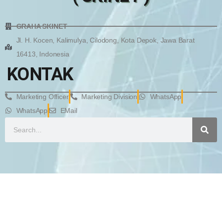
GRAHA SKINET
Jl. H. Kocen, Kalimulya, Cilodong, Kota Depok, Jawa Barat
16413, Indonesia
KONTAK
Marketing Officer
Marketing Division
WhatsApp
WhatsApp
EMail