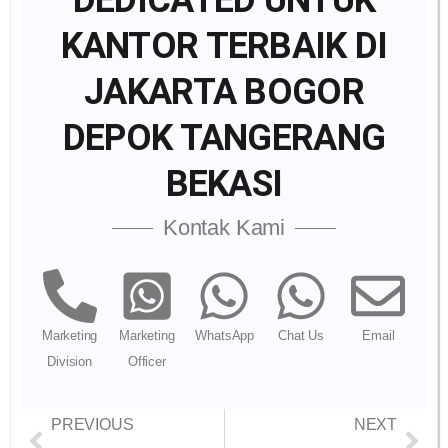
DEDICATED UNTUK
KANTOR TERBAIK DI
JAKARTA BOGOR
DEPOK TANGERANG
BEKASI
Kontak Kami
Marketing
Marketing
WhatsApp
Chat Us
Email
Division
Officer
PREVIOUS
NEXT