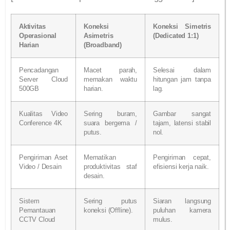
Aktivitas
Koneksi
Koneksi Simetris
Operasional
Asimetris
(Dedicated 1:1)
Harian
(Broadband)
Pencadangan
Macet parah,
Selesai dalam
Server Cloud
memakan waktu
hitungan jam tanpa
500GB
harian.
lag.
Kualitas Video
Sering buram,
Gambar sangat
Conference 4K
suara bergema /
tajam, latensi stabil
putus.
nol.
Pengiriman Aset
Mematikan
Pengiriman cepat,
Video / Desain
produktivitas staf
efisiensi kerja naik.
desain.
Sistem
Sering putus
Siaran langsung
Pemantauan
koneksi (Offline).
puluhan kamera
CCTV Cloud
mulus.