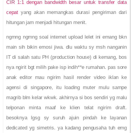
CIR 1:1 dengan bandwidth besar untuk transfer data
cepat
yang akan memangkas durasi pengiriman dari
hitungan jam menjadi hitungan menit.
ngmng ngmng soal internet upload lelet ini emang bkn
main sih bikin emosi jiwa. dlu waktu sy msh nanganin
IT di salah satu PH (production house) di kemang, bos
nya ngirit bgt milih pake isp indih**e rumahan. pas sore
anak editor mau ngirim hasil render video iklan ke
agensi di singapore, itu loading muter mulu sampe
magrib blm kelar wkwk. akhirnya si bos sendiri yg malu
telponan minta maaf ke klien telat ngirim draft.
besoknya lgsg sy suruh ajuin pindah ke layanan
dedicated yg simetris. ya kadang pengusaha tuh emg