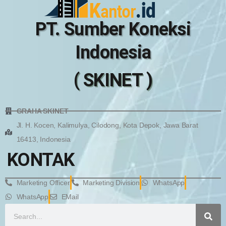
PT. Sumber Koneksi
Indonesia
( SKINET )
GRAHA SKINET
Jl. H. Kocen, Kalimulya, Cilodong, Kota Depok, Jawa Barat
16413, Indonesia
KONTAK
Marketing Officer
Marketing Division
WhatsApp
WhatsApp
EMail