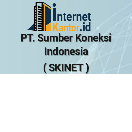
PT. Sumber Koneksi
Indonesia
( SKINET )
GRAHA SKINET
Jl. H. Kocen, Kalimulya, Cilodong, Kota Depok, Jawa Barat
16413, Indonesia
KONTAK
Marketing Officer
Marketing Division
WhatsApp