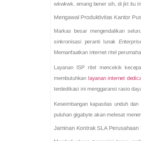
wkwkwk. emang bener sih, di jkt itu i
Mengawal Produktivitas Kantor Pus
Markas besar mengendalikan seluruh
sinkronisasi peranti lunak
Enterpri
Memanfaatkan internet ritel perumahan
Layanan ISP ritel mencekik kecep
membutuhkan
layanan internet dedic
terdedikasi ini menggaransi rasio da
Keseimbangan kapasitas unduh dan u
puluhan gigabyte akan melesat mene
Jaminan Kontrak SLA Perusahaan T