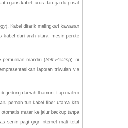
atu garis kabel lurus dari gardu pusat
ogy
). Kabel ditarik melingkari kawasan
 kabel dari arah utara, mesin perute
e pemulihan mandiri (
Self-Healing
) ini
mpresentasikan laporan triwulan via
n di gedung daerah thamrin, tiap malem
n. pernah tuh kabel fiber utama kita
k otomatis muter ke jalur backup tanpa
s senin pagi grgr internet mati total