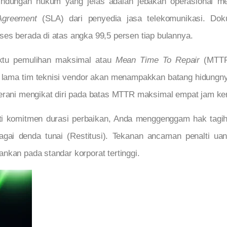
lindungan hukum yang jelas adalah jebakan operasional m
Agreement
(SLA) dari penyedia jasa telekomunikasi. Do
es berada di atas angka 99,5 persen tiap bulannya.
ktu pemulihan maksimal atau
Mean Time To Repair
(MTTR
pa lama tim teknisi vendor akan menampakkan batang hidungn
rani mengikat diri pada batas MTTR maksimal empat jam ker
ati komitmen durasi perbaikan, Anda menggenggam hak tagi
bagai denda tunai (Restitusi). Tekanan ancaman penalti ua
nkan pada standar korporat tertinggi.