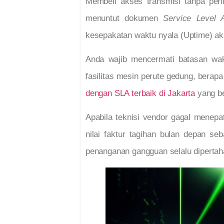
Membeli akses transmisi tanpa per
menuntut dokumen
Service Level 
kesepakatan waktu nyala (Uptime) aks
Anda wajib mencermati batasan wa
fasilitas mesin perute gedung, bera
dengan SLA terbaik di Jakarta
yang be
Apabila teknisi vendor gagal menep
nilai faktur tagihan bulan depan se
penanganan gangguan selalu dipertaha