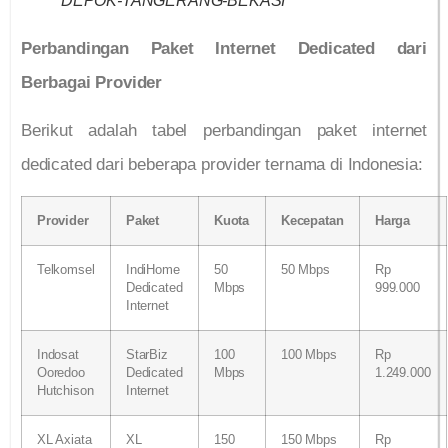
DEPOK-TANGERANG-BEKASI
Perbandingan Paket Internet Dedicated dari
Berbagai Provider
Berikut adalah tabel perbandingan paket internet
dedicated dari beberapa provider ternama di Indonesia:
Provider
Paket
Kuota
Kecepatan
Harga
Telkomsel
IndiHome
50
50 Mbps
Rp
Dedicated
Mbps
999.000
Internet
Indosat
StarBiz
100
100 Mbps
Rp
Ooredoo
Dedicated
Mbps
1.249.000
Hutchison
Internet
XL Axiata
XL
150
150 Mbps
Rp