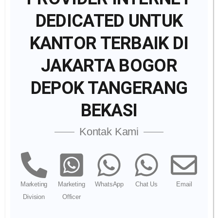
DEDICATED UNTUK
KANTOR TERBAIK DI
JAKARTA BOGOR
DEPOK TANGERANG
BEKASI
Kontak Kami
Marketing
Marketing
WhatsApp
Chat Us
Email
Division
Officer