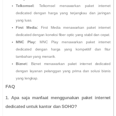
Telkomsel:
Telkomsel menawarkan paket internet
dedicated dengan harga yang terjangkau dan jaringan
yang luas.
First Media:
First Media menawarkan paket internet
dedicated dengan koneksi fiber optic yang stabil dan cepat.
MNC Play:
MNC Play menawarkan paket internet
dedicated dengan harga yang kompetitif dan fitur
tambahan yang menarik.
Biznet:
Biznet menawarkan paket internet dedicated
dengan layanan pelanggan yang prima dan solusi bisnis
yang lengkap.
FAQ
1. Apa saja manfaat menggunakan paket internet
dedicated untuk kantor dan SOHO?