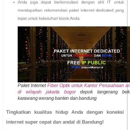
Anda juga dapat berkonsultasi dengan ahli IT untuk
mendapatkan rekomendasi paket internet dedicated yang
tepat untuk kebutuhan bisnis Anda.
Paket Internet
Fiber Optik untuk Kantor Perusahaan a
di wilayah jakarta bogor
depok tangerang bek
karawang werang banten dan bandung
Tingkatkan kualitas hidup Anda dengan koneksi
internet super cepat dan andal di Bandung!