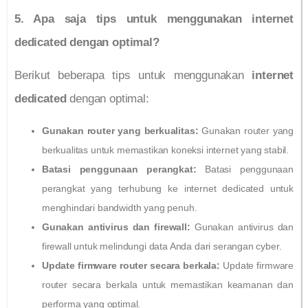
5. Apa saja tips untuk menggunakan internet
dedicated dengan optimal?
Berikut beberapa tips untuk menggunakan
internet
dedicated
dengan optimal:
Gunakan router yang berkualitas:
Gunakan router yang
berkualitas untuk memastikan koneksi internet yang stabil.
Batasi penggunaan perangkat:
Batasi penggunaan
perangkat yang terhubung ke internet dedicated untuk
menghindari bandwidth yang penuh.
Gunakan antivirus dan firewall:
Gunakan antivirus dan
firewall untuk melindungi data Anda dari serangan cyber.
Update firmware router secara berkala:
Update firmware
router secara berkala untuk memastikan keamanan dan
performa yang optimal.