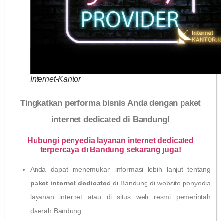
Internet-Kantor
Tingkatkan performa bisnis Anda dengan paket
internet dedicated di Bandung!
Hubungi penyedia layanan internet dedicated
terpercaya di Bandung sekarang juga!
Anda dapat menemukan informasi lebih lanjut tentang
paket internet dedicated
di Bandung di website penyedia
layanan internet atau di situs web resmi pemerintah
daerah Bandung.