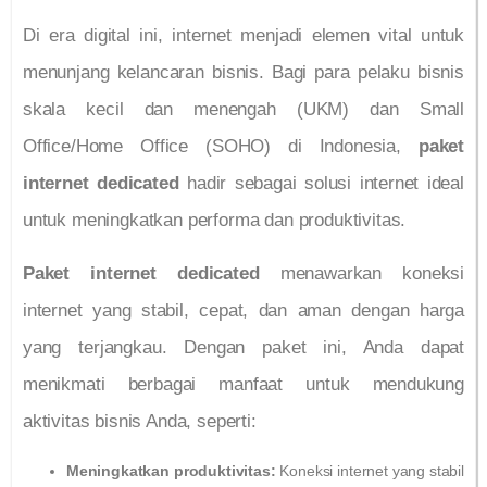
Di era digital ini, internet menjadi elemen vital untuk
menunjang kelancaran bisnis. Bagi para pelaku bisnis
skala kecil dan menengah (UKM) dan Small
Office/Home Office (SOHO) di Indonesia,
paket
internet dedicated
hadir sebagai solusi internet ideal
untuk meningkatkan performa dan produktivitas.
Paket internet dedicated
menawarkan koneksi
internet yang stabil, cepat, dan aman dengan harga
yang terjangkau. Dengan paket ini, Anda dapat
menikmati berbagai manfaat untuk mendukung
aktivitas bisnis Anda, seperti:
Meningkatkan produktivitas:
Koneksi internet yang stabil