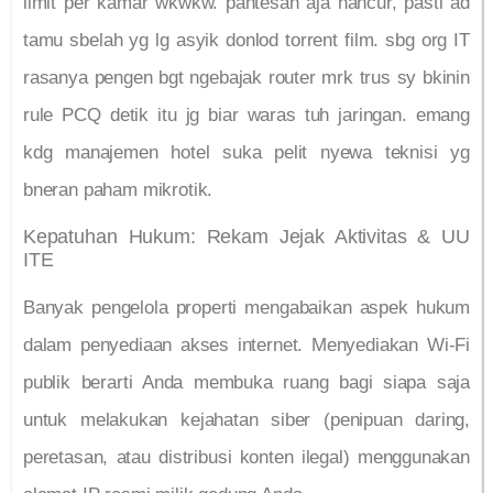
limit per kamar wkwkw. pantesan aja hancur, pasti ad
tamu sbelah yg lg asyik donlod torrent film. sbg org IT
rasanya pengen bgt ngebajak router mrk trus sy bkinin
rule PCQ detik itu jg biar waras tuh jaringan. emang
kdg manajemen hotel suka pelit nyewa teknisi yg
bneran paham mikrotik.
Kepatuhan Hukum: Rekam Jejak Aktivitas & UU
ITE
Banyak pengelola properti mengabaikan aspek hukum
dalam penyediaan akses internet. Menyediakan Wi-Fi
publik berarti Anda membuka ruang bagi siapa saja
untuk melakukan kejahatan siber (penipuan daring,
peretasan, atau distribusi konten ilegal) menggunakan