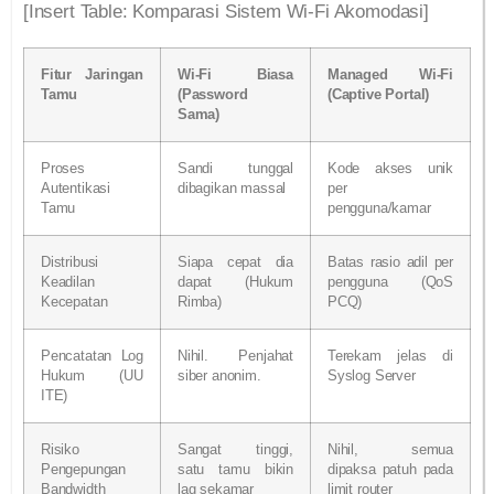
[Insert Table: Komparasi Sistem Wi-Fi Akomodasi]
Fitur Jaringan
Wi-Fi Biasa
Managed Wi-Fi
Tamu
(Password
(Captive Portal)
Sama)
Proses
Sandi tunggal
Kode akses unik
Autentikasi
dibagikan massal
per
Tamu
pengguna/kamar
Distribusi
Siapa cepat dia
Batas rasio adil per
Keadilan
dapat (Hukum
pengguna (QoS
Kecepatan
Rimba)
PCQ)
Pencatatan Log
Nihil. Penjahat
Terekam jelas di
Hukum (UU
siber anonim.
Syslog Server
ITE)
Risiko
Sangat tinggi,
Nihil, semua
Pengepungan
satu tamu bikin
dipaksa patuh pada
Bandwidth
lag sekamar
limit router