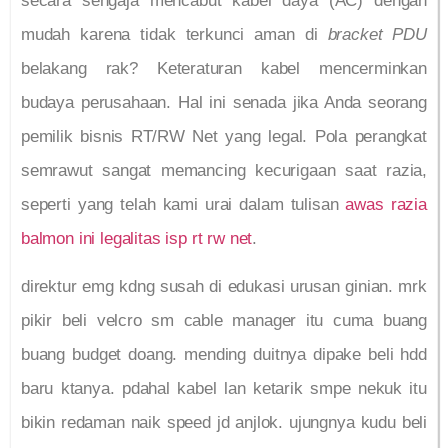
secara sengaja mencabut kabel daya (AC) dengan
mudah karena tidak terkunci aman di
bracket PDU
belakang rak? Keteraturan kabel mencerminkan
budaya perusahaan. Hal ini senada jika Anda seorang
pemilik bisnis RT/RW Net yang legal. Pola perangkat
semrawut sangat memancing kecurigaan saat razia,
seperti yang telah kami urai dalam tulisan
awas razia
balmon ini legalitas isp rt rw net
.
direktur emg kdng susah di edukasi urusan ginian. mrk
pikir beli velcro sm cable manager itu cuma buang
buang budget doang. mending duitnya dipake beli hdd
baru ktanya. pdahal kabel lan ketarik smpe nekuk itu
bikin redaman naik speed jd anjlok. ujungnya kudu beli