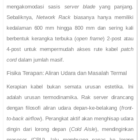
mengakomodasi sasis
server blade
yang panjang.
Sebaliknya,
Network Rack
biasanya hanya memiliki
kedalaman 600 mm hingga 800 mm dan sering kali
berbentuk kerangka terbuka (
open frame
) 2-post atau
4-post untuk mempermudah akses rute kabel
patch
cord
dalam jumlah masif.
Fisika Terapan: Aliran Udara dan Masalah Termal
Kerapian kabel bukan semata urusan estetika. Ini
adalah urusan termodinamika. Rak server dirancang
dengan filosofi aliran udara depan-ke-belakang (
front-
to-back airflow
). Perangkat aktif akan menghisap udara
dingin dari lorong depan (
Cold Aisle
), mendinginkan
prosesor (CPU), lalu membuang panas ke lorong