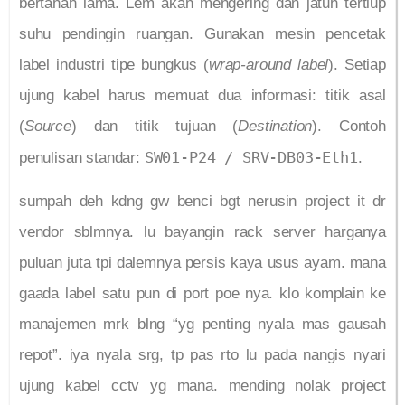
bertahan lama. Lem akan mengering dan jatuh tertiup
suhu pendingin ruangan. Gunakan mesin pencetak
label industri tipe bungkus (
wrap-around label
). Setiap
ujung kabel harus memuat dua informasi: titik asal
(
Source
) dan titik tujuan (
Destination
). Contoh
SW01-P24 / SRV-DB03-Eth1
penulisan standar:
.
sumpah deh kdng gw benci bgt nerusin project it dr
vendor sblmnya. lu bayangin rack server harganya
puluan juta tpi dalemnya persis kaya usus ayam. mana
gaada label satu pun di port poe nya. klo komplain ke
manajemen mrk blng “yg penting nyala mas gausah
repot”. iya nyala srg, tp pas rto lu pada nangis nyari
ujung kabel cctv yg mana. mending nolak project