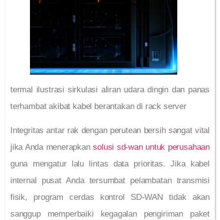
termal ilustrasi sirkulasi aliran udara dingin dan panas
terhambat akibat kabel berantakan di rack server
Integritas antar rak dengan perutean bersih sangat vital
jika Anda menerapkan
solusi sd-wan untuk perusahaan
guna mengatur lalu lintas data prioritas. Jika kabel
internal pusat Anda tersumbat pelambatan transmisi
fisik, program cerdas kontrol SD-WAN tidak akan
sanggup memperbaiki kegagalan pengiriman paket