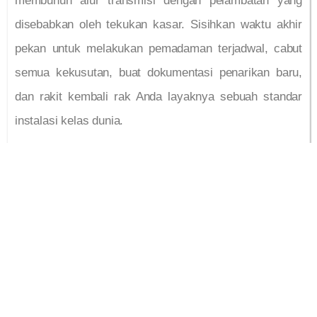
membunuh alur transmisi dengan pelambatan yang
disebabkan oleh tekukan kasar. Sisihkan waktu akhir
pekan untuk melakukan pemadaman terjadwal, cabut
semua kekusutan, buat dokumentasi penarikan baru,
dan rakit kembali rak Anda layaknya sebuah standar
instalasi kelas dunia.
PROVIDER INTERNET
DEDICATED UNTUK
KANTOR TERBAIK DI
JAKARTA BOGOR