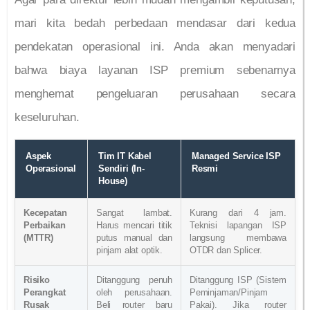
mari kita bedah perbedaan mendasar dari kedua
pendekatan operasional ini. Anda akan menyadari
bahwa biaya layanan ISP premium sebenarnya
menghemat pengeluaran perusahaan secara
keseluruhan.
Aspek
Tim IT Kabel
Managed Service ISP
Operasional
Sendiri (In-
Resmi
House)
Kecepatan
Sangat lambat.
Kurang dari 4 jam.
Perbaikan
Harus mencari titik
Teknisi lapangan ISP
(MTTR)
putus manual dan
langsung membawa
pinjam alat optik.
OTDR dan Splicer.
Risiko
Ditanggung penuh
Ditanggung ISP (Sistem
Perangkat
oleh perusahaan.
Peminjaman/Pinjam
Rusak
Beli router baru
Pakai). Jika router