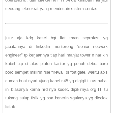
operasional, dan biarkan ahli IT Anda kembali menjadi
seorang teknokrat yang mendesain sistem cerdas.
jujur aja kdg kesel bgt liat tmen seprofesi yg
jabatannya di linkedin mentereng “senior network
engineer” tp kerjaannya tiap hari manjat tower n narikin
kabel utp di atas plafon kantor yg penuh debu. boro
boro sempet mikirin rule firewall di fortigate, waktu abis
cuman buat nyari ujung kabel rj45 yg digigit tikus haha.
ini biasanya karna hrd nya kudet, dipikirnya org IT itu
tukang sulap fisik yg bsa benerin sgalanya yg dicolok
listrik.