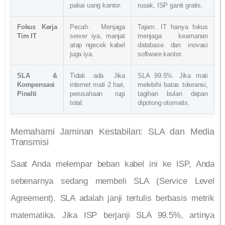
pakai uang kantor.
rusak, ISP ganti gratis.
Fokus Kerja
Pecah. Menjaga
Tajam. IT hanya fokus
Tim IT
server iya, manjat
menjaga keamanan
atap ngecek kabel
database dan inovasi
juga iya.
software kantor.
SLA &
Tidak ada. Jika
SLA 99.5%. Jika mati
Kompensasi
internet mati 2 hari,
melebihi batas toleransi,
Pinalti
perusahaan rugi
tagihan bulan depan
total.
dipotong otomatis.
Memahami Jaminan Kestabilan: SLA dan Media
Transmisi
Saat Anda melempar beban kabel ini ke ISP, Anda
sebenarnya sedang membeli SLA (Service Level
Agreement). SLA adalah janji tertulis berbasis metrik
matematika. Jika ISP berjanji SLA 99.5%, artinya