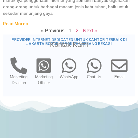
maraknya penggunaan internet yang semakin banyak digunakan
orang-orang untuk berbagai macam jenis kebutuhan, baik untuk
sekedar menunjang gaya
Read More »
« Previous
1
2
Next »
PROVIDER INTERNET DEDICATED UNTUK KANTOR TERBAIK DI
Kontak Kami
JAKARTA BOGOR DEPOK TANGERANG BEKASI
Marketing
Marketing
WhatsApp
Chat Us
Email
Division
Officer