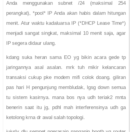
Anda menggunakan subnet /24 (maksimal 254
perangkat), *pool* IP Anda akan habis dalam hitungan
menit. Atur waktu kadaluarsa IP (*DHCP Lease Time*)
menjadi sangat singkat, maksimal 10 menit saja, agar
IP segera didaur ulang.
kdang suka heran sama EO yg bikin acara gede tp
jaringannya asal asalan. mrk tuh mikir kelancaran
transaksi cukup pke modem mifi colok doang. giliran
pas hari H pengunjung membludak, lgsg down semua
tu sistem kasirnya. mana bos nya udh teriak2 mnta
benerin saat itu jg, pdhl mah interferensinya udh ga
ketolong krna dr awal salah topologi.
jujurly dlu sempet ngerasain nanganin booth yg router