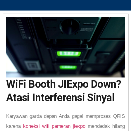
WiFi Booth JIExpo Down?
Atasi Interferensi Sinyal
Karyawan garda depan Anda gagal memproses QRIS
karena
koneksi wifi pameran jiexpo
mendadak hilang