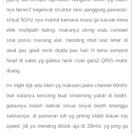
nya bener2 kegencet struktur besi panggung pameran.
sinyal 5GHz nya mantul kemana mana ga karuan kena
efek multipath fading. makanya skrng slalu cerewet
soal posisi masang alat. mending ribut urat leher di
awal pas gladi resik drpda pas hari H kena semprot
head of sales yg gabisa narik cuan gara2 QRIS muter
doang.
trs inget bgt ada klien yg maksain pake channel 80mhz
biar katanya kenceng buat streaming yutub di booth.
gataunya malah nabrak smua sinyal booth tetangga
sekitarnya. di pameran tuh yg pnting stabil bukan top
speed. jdi ya mending dilock aja di 20mhz yg pntg ga