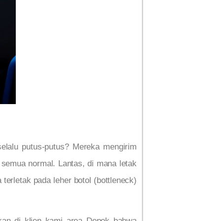
lalu putus-putus? Mereka mengirim
 semua normal. Lantas, di mana letak
rletak pada leher botol (bottleneck)
ukan di klien kami area Depok bahwa