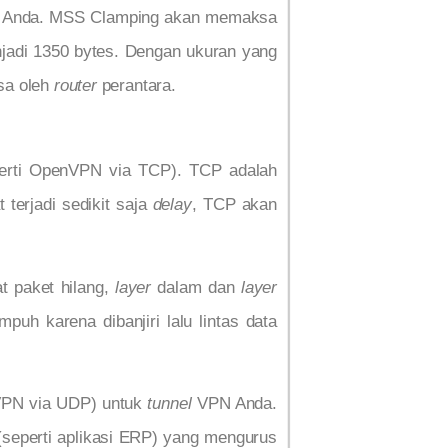
 Anda. MSS Clamping akan memaksa
jadi 1350 bytes. Dengan ukuran yang
sa oleh
router
perantara.
rti OpenVPN via TCP). TCP adalah
 terjadi sedikit saja
delay
, TCP akan
t paket hilang,
layer
dalam dan
layer
h karena dibanjiri lalu lintas data
nVPN via UDP) untuk
tunnel
VPN Anda.
 (seperti aplikasi ERP) yang mengurus