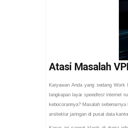
Atasi Masalah VP
Karyawan Anda yang sedang Work F
tangkapan layar
speedtest
internet 
kebocorannya? Masalah sebenarnya bu
arsitektur jaringan di pusat data kanto
Kasus ini sangat klasik di dunia i