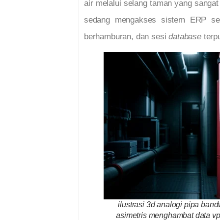
air melalui selang taman yang sangat 
sedang mengakses sistem ERP seca
berhamburan, dan sesi
database
terpu
ilustrasi 3d analogi pipa band
asimetris menghambat data vp