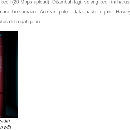
kecil (20 Mbps upload). Ditambah lagi, selang kecil ini har
ra bersamaan. Antrean paket data pasti terjadi. Hasi
tus di tengah jalan.
width
n wfh