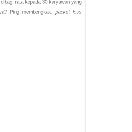
us dibagi rata kepada 30 karyawan yang
lnya? Ping membengkak,
packet loss