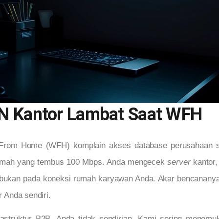
N Kantor Lambat Saat WFH
rom Home (WFH) komplain akses database perusahaan se
rumah yang tembus 100 Mbps. Anda mengecek
server
kantor,
kan pada koneksi rumah karyawan Anda. Akar bencananya te
r Anda sendiri.
nfrastruktur B2B. Anda tidak sendirian. Kami sering menem