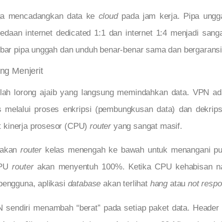
juga mencadangkan data ke
cloud
pada jam kerja. Pipa ungg
edaan internet dedicated 1:1 dan internet 1:4
menjadi sangat
ebar pipa unggah dan unduh benar-benar sama dan bergaransi
ng Menjerit
lah lorong ajaib yang langsung memindahkan data. VPN adala
 melalui proses enkripsi (pembungkusan data) dan dekripsi
 kinerja prosesor (CPU)
router
yang sangat masif.
nakan
router
kelas menengah ke bawah untuk menangani pulu
 CPU
router
akan menyentuh 100%. Ketika CPU kehabisan 
pengguna, aplikasi
database
akan terlihat
hang
atau
not resp
 sendiri menambah “berat” pada setiap paket data. Header