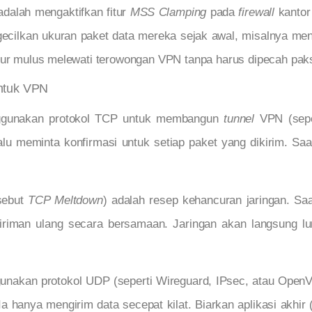
 adalah mengaktifkan fitur
MSS Clamping
pada
firewall
kantor
ilkan ukuran paket data mereka sejak awal, misalnya men
ncur mulus melewati terowongan VPN tanpa harus dipecah pak
ntuk VPN
enggunakan protokol TCP untuk membangun
tunnel
VPN (sepe
alu meminta konfirmasi untuk setiap paket yang dikirim. Saat
sebut
TCP Meltdown
) adalah resep kehancuran jaringan. Saa
iman ulang secara bersamaan. Jaringan akan langsung lumpu
 gunakan protokol UDP (seperti Wireguard, IPsec, atau Ope
Ia hanya mengirim data secepat kilat. Biarkan aplikasi akhir