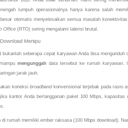
engah lumpuh operasionalnya hanya karena salah memilih
esar otomatis menyelesaikan semua masalah konektivitas ja
o Office
(RTO) sering mengalami latensi brutal.
a Download Menipu
 bukanlah seberapa cepat karyawan Anda bisa mengunduh d
a mampu
mengunggah
data tersebut ke rumah karyawan. I
aringan jarak jauh.
nakan koneksi
broadband
konvensional terjebak pada rasio as
, jika kantor Anda berlangganan paket 100 Mbps, kapasitas
s.
n di rumah memiliki ember raksasa (100 Mbps download). N