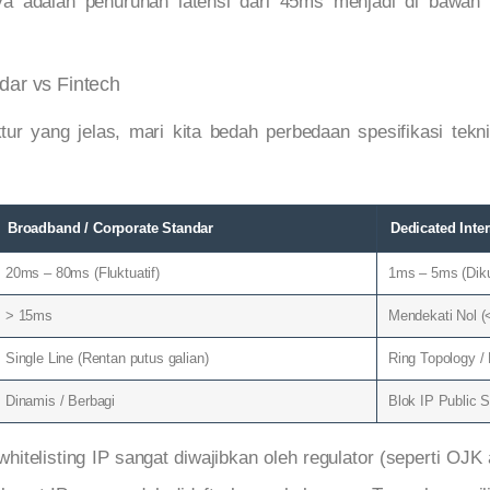
ya adalah penurunan latensi dari 45ms menjadi di bawah 
dar vs Fintech
ur yang jelas, mari kita bedah perbedaan spesifikasi tekn
Broadband / Corporate Standar
Dedicated Inter
20ms – 80ms (Fluktuatif)
1ms – 5ms (Diku
> 15ms
Mendekati Nol (
Single Line (Rentan putus galian)
Ring Topology /
Dinamis / Berbagi
Blok IP Public 
whitelisting IP sangat diwajibkan oleh regulator (seperti OJ