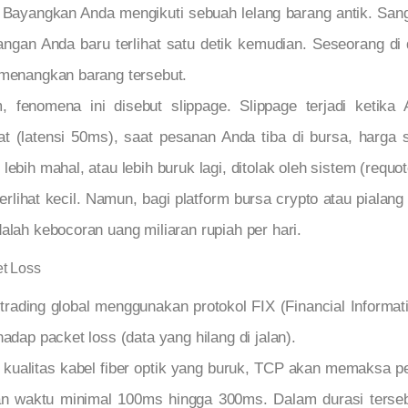
Bayangkan Anda mengikuti sebuah lelang barang antik. Sang
angan Anda baru terlihat satu detik kemudian. Seseorang d
emenangkan barang tersebut.
, fenomena ini disebut slippage. Slippage terjadi ketik
at (latensi 50ms), saat pesanan Anda tiba di bursa, harga
ebih mahal, atau lebih buruk lagi, ditolak oleh sistem (requot
n terlihat kecil. Namun, bagi platform bursa crypto atau pia
alah kebocoran uang miliaran rupiah per hari.
t Loss
rading global menggunakan protokol FIX (Financial Informat
adap packet loss (data yang hilang di jalan).
t kualitas kabel fiber optik yang buruk, TCP akan memaksa p
n waktu minimal 100ms hingga 300ms. Dalam durasi tersebu