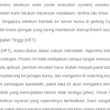
stem eksekusi order (order execution system) mereka s
etelah kami lakukan traceroute mendalam, terlihat lalu linta
 Singapura sebelum kembali ke server bursa di gedung C
akit kronis jaringan yang sering membunuh startup fintech sec
atan Tinggi (HFT)
(HFT), waktu diukur dalam satuan mikrodetik. Algoritma ko
roskopis. Proses ini tidak melibatkan campur tangan manusi
 aplikasi, perintah tersebut harus diubah menjadi paket data. 
menyeberang ke jaringan bursa, dan mengantre di matching e
 pembagian bandwidth, paket data ini akan mengantre bers
nilah yang menciptakan latensi tidak terduga (jitter). Untuk
uhkan layanan yang sepenuhnya berdedikasi. Kami sanga
r paket data transaksi mendapatkan prioritas utama tanpa int