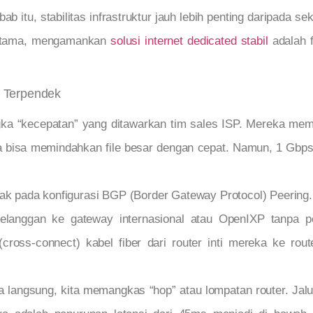
b itu, stabilitas infrastruktur jauh lebih penting daripada s
 utama, mengamankan
solusi internet dedicated stabil
adalah f
 Terpendek
gka “kecepatan” yang ditawarkan tim sales ISP. Mereka me
a bisa memindahkan file besar dengan cepat. Namun, 1 Gbps
tak pada konfigurasi BGP (Border Gateway Protocol) Peering.
pelanggan ke gateway internasional atau OpenIXP tanpa pe
ross-connect) kabel fiber dari router inti mereka ke rou
cara langsung, kita memangkas “hop” atau lompatan router. Ja