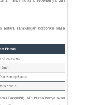
5ms. Inilah rahasia sebenarnya dari
is antara sambungan korporasi biasa
net Fintech
nci secara rute)
< 2ms)
 Dual Homing Backup
Statis Khusus
K atau Bappebti). API bursa hanya akan