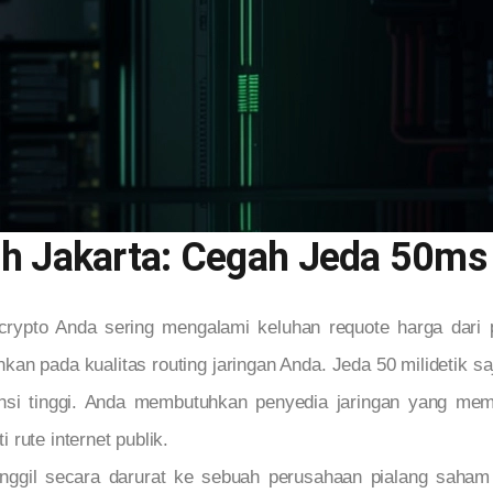
ch Jakarta: Cegah Jeda 50ms
 crypto Anda sering mengalami keluhan requote harga dar
inkan pada kualitas routing jaringan Anda. Jeda 50 milidetik
uensi tinggi. Anda membutuhkan penyedia jaringan yang memi
rute internet publik.
panggil secara darurat ke sebuah perusahaan pialang saha