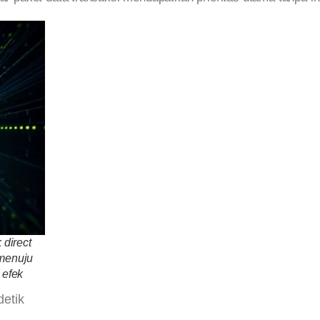
 direct
 menuju
 efek
detik