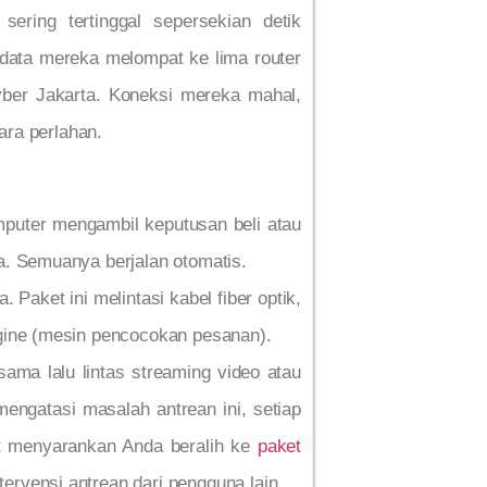
ering tertinggal sepersekian detik
s data mereka melompat ke lima router
yber Jakarta. Koneksi mereka mahal,
ara perlahan.
mputer mengambil keputusan beli atau
a. Semuanya berjalan otomatis.
Paket ini melintasi kabel fiber optik,
ngine (mesin pencocokan pesanan).
ama lalu lintas streaming video atau
 mengatasi masalah antrean ini, setiap
t menyarankan Anda beralih ke
paket
ervensi antrean dari pengguna lain.