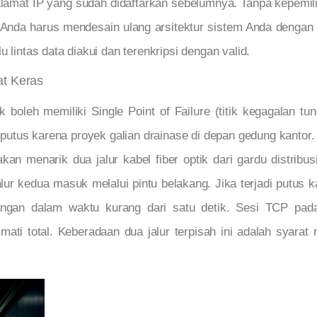
alamat IP yang sudah didaftarkan sebelumnya. Tanpa kepemili
sa. Anda harus mendesain ulang arsitektur sistem Anda deng
 lintas data diakui dan terenkripsi dengan valid.
at Keras
k boleh memiliki Single Point of Failure (titik kegagalan tu
a putus karena proyek galian drainase di depan gedung kantor.
 akan menarik dua jalur kabel fiber optik dari gardu distrib
lur kedua masuk melalui pintu belakang. Jika terjadi putus 
ngan dalam waktu kurang dari satu detik. Sesi TCP pada
 mati total. Keberadaan dua jalur terpisah ini adalah syarat