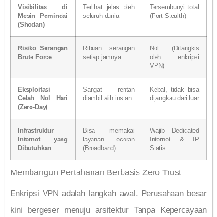
Visibilitas di
Terlihat jelas oleh
Tersembunyi total
Mesin Pemindai
seluruh dunia
(Port Stealth)
(Shodan)
Risiko Serangan
Ribuan serangan
Nol (Ditangkis
Brute Force
setiap jamnya
oleh enkripsi
VPN)
Eksploitasi
Sangat rentan
Kebal, tidak bisa
Celah Nol Hari
diambil alih instan
dijangkau dari luar
(Zero-Day)
Infrastruktur
Bisa memakai
Wajib Dedicated
Internet yang
layanan eceran
Internet & IP
Dibutuhkan
(Broadband)
Statis
Membangun Pertahanan Berbasis Zero Trust
Enkripsi VPN adalah langkah awal. Perusahaan besar
kini bergeser menuju arsitektur Tanpa Kepercayaan