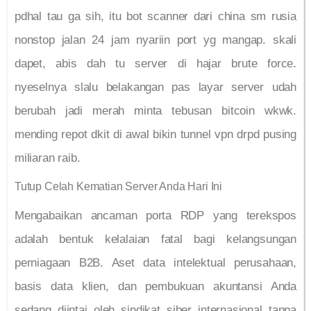
pdhal tau ga sih, itu bot scanner dari china sm rusia
nonstop jalan 24 jam nyariin port yg mangap. skali
dapet, abis dah tu server di hajar brute force.
nyeselnya slalu belakangan pas layar server udah
berubah jadi merah minta tebusan bitcoin wkwk.
mending repot dkit di awal bikin tunnel vpn drpd pusing
miliaran raib.
Tutup Celah Kematian Server Anda Hari Ini
Mengabaikan ancaman porta RDP yang terekspos
adalah bentuk kelalaian fatal bagi kelangsungan
perniagaan B2B. Aset data intelektual perusahaan,
basis data klien, dan pembukuan akuntansi Anda
sedang diintai oleh sindikat siber internasional tanpa