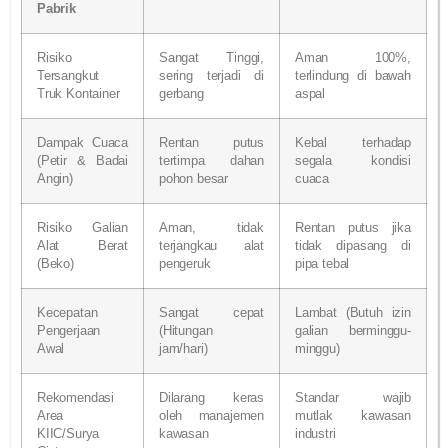
Pabrik
Risiko
Sangat Tinggi,
Aman 100%,
Tersangkut
sering terjadi di
terlindung di bawah
Truk Kontainer
gerbang
aspal
Dampak Cuaca
Rentan putus
Kebal terhadap
(Petir & Badai
tertimpa dahan
segala kondisi
Angin)
pohon besar
cuaca
Risiko Galian
Aman, tidak
Rentan putus jika
Alat Berat
terjangkau alat
tidak dipasang di
(Beko)
pengeruk
pipa tebal
Kecepatan
Sangat cepat
Lambat (Butuh izin
Pengerjaan
(Hitungan
galian berminggu-
Awal
jam/hari)
minggu)
Rekomendasi
Dilarang keras
Standar wajib
Area
oleh manajemen
mutlak kawasan
KIIC/Surya
kawasan
industri