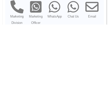
Marketing
Marketing
WhatsApp
Chat Us
Email
Division
Officer
PREVIOUS
NEXT
Pasang Internet Kantor di Bandung Jaminan Anti Putus
Provider Internet Sekolah BSD Tangsel Anti Lag