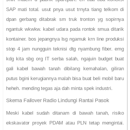
SAP mati total. usut pnya usut trnyta tiang telkom di
dpan gerbang ditabrak sm truk tronton yg sopirnya
ngantuk wkwkw. kabel udara pada rontok smua ditarik
kontainer. bos jepangnya lsg ngamuk krn line produksi
stop 4 jam nungguin teknisi dtg nyambung fiber. emg
kdg kita sbg org IT serba salah, ngajuin budget buat
gali kabel bawah tanah dibilang kemahalan, giliran
putus bgini kerugiannya malah bisa buat beli mobil baru
heheh. mending tegas aja dah minta spek industri.
Skema Failover Radio Lindungi Rantai Pasok
Meski kabel sudah ditanam di bawah tanah, risiko
ekskavator proyek PDAM atau PLN tetap mengintai.