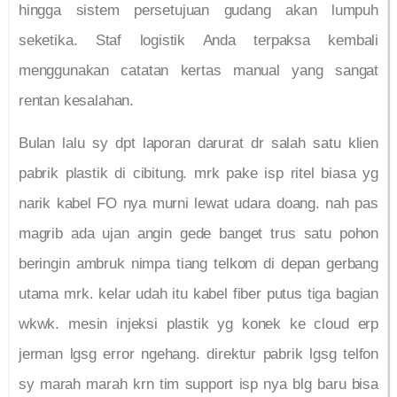
hingga sistem persetujuan gudang akan lumpuh
seketika. Staf logistik Anda terpaksa kembali
menggunakan catatan kertas manual yang sangat
rentan kesalahan.
Bulan lalu sy dpt laporan darurat dr salah satu klien
pabrik plastik di cibitung. mrk pake isp ritel biasa yg
narik kabel FO nya murni lewat udara doang. nah pas
magrib ada ujan angin gede banget trus satu pohon
beringin ambruk nimpa tiang telkom di depan gerbang
utama mrk. kelar udah itu kabel fiber putus tiga bagian
wkwk. mesin injeksi plastik yg konek ke cloud erp
jerman lgsg error ngehang. direktur pabrik lgsg telfon
sy marah marah krn tim support isp nya blg baru bisa