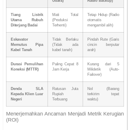
Udara)
Radio Backup)
Tiang Listrik
Mati Total
Tetap Hidup (Radio
Utama Rubuh
(Produksi
otomatis
Diterjang Badai
Terhenti)
mengambil alih)
Eskavator
Tidak Berlaku
Pindah Rute (Garis
Memutus Pipa
(Tidak ada
cincin berputar
Kabel Tanah
kabel tanah)
arah)
Durasi Pemulihan
Paling Cepat 8
Kurang dari 5
Koneksi (MTTR)
Jam Kerja
Milidetik (Auto-
Failover)
Denda SLA
Ratusan Juta
Nol (Barang
Kepada Klien Luar
Rupiah
terkirim tepat
Negeri
Terbuang
waktu)
Menerjemahkan Ancaman Menjadi Metrik Kerugian
(ROI)