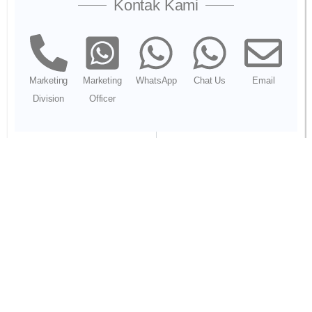
Kontak Kami
Marketing
Marketing
WhatsApp
Chat Us
Email
Division
Officer
PREVIOUS
NEXT
Cara Membaca Traceroute: Lacak Rute Data B2B
Perlindungan Ransomware Jaringan B2B