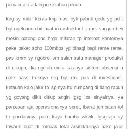
pemancar cadangan setahun penuh.
kdg sy mikir keras knp masi byk pabrik gede yg pelit
bgt ngeluarin duit buat infrastruktur IT. mrk snggup beli
mesin potong cnc hrga milaran tp internet kantornya
pake paket soho 100mbps yg dibagi bagi rame rame.
pas kmrn sy ngobrol sm salah satu manager produksi
di cikupa, dia ngeluh mulu katanya sistem absensi n
gate pass truknya srg bgt rto. pas di investigasi,
ketauan kalo jalur fo isp nya itu numpang di tiang rapuh
yg goyang dikit ditiup angin lgsg los sinyalnya. ya
pantesan aja operasionalnya seret, ibarat jembatan tol
tp pondasinya pake kayu bambu wkwk. lgsg aja sy
tawarin buat di rombak total arsitekturnya pake jalur