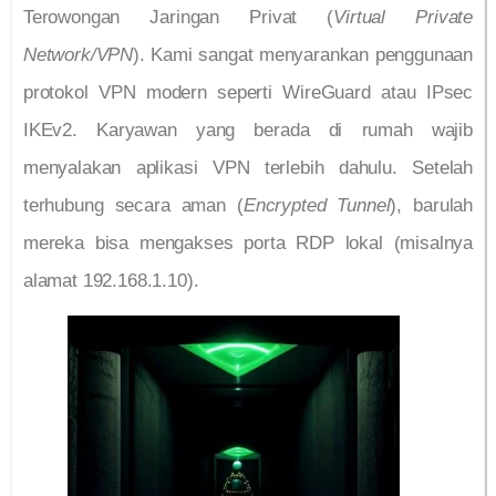
Terowongan Jaringan Privat (
Virtual Private
Network/VPN
). Kami sangat menyarankan penggunaan
protokol VPN modern seperti WireGuard atau IPsec
IKEv2. Karyawan yang berada di rumah wajib
menyalakan aplikasi VPN terlebih dahulu. Setelah
terhubung secara aman (
Encrypted Tunnel
), barulah
mereka bisa mengakses porta RDP lokal (misalnya
alamat 192.168.1.10).