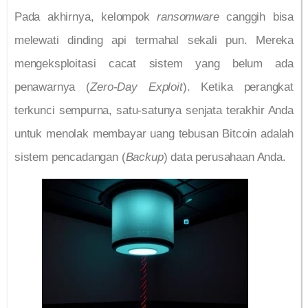
Pada akhirnya, kelompok
ransomware
canggih bisa
melewati dinding api termahal sekali pun. Mereka
mengeksploitasi cacat sistem yang belum ada
penawarnya (
Zero-Day Exploit
). Ketika perangkat
terkunci sempurna, satu-satunya senjata terakhir Anda
untuk menolak membayar uang tebusan Bitcoin adalah
sistem pencadangan (
Backup
) data perusahaan Anda.