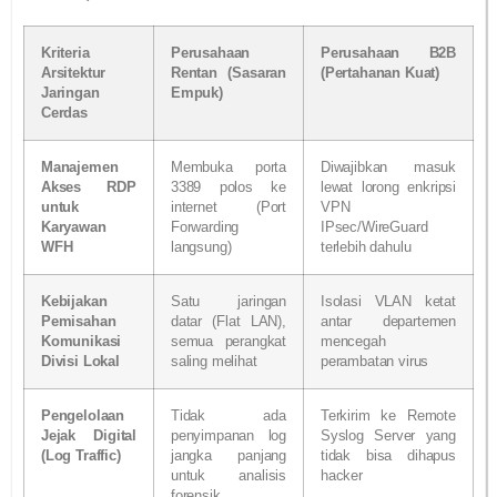
Kriteria
Perusahaan
Perusahaan B2B
Arsitektur
Rentan (Sasaran
(Pertahanan Kuat)
Jaringan
Empuk)
Cerdas
Manajemen
Membuka porta
Diwajibkan masuk
Akses RDP
3389 polos ke
lewat lorong enkripsi
untuk
internet (Port
VPN
Karyawan
Forwarding
IPsec/WireGuard
WFH
langsung)
terlebih dahulu
Kebijakan
Satu jaringan
Isolasi VLAN ketat
Pemisahan
datar (Flat LAN),
antar departemen
Komunikasi
semua perangkat
mencegah
Divisi Lokal
saling melihat
perambatan virus
Pengelolaan
Tidak ada
Terkirim ke Remote
Jejak Digital
penyimpanan log
Syslog Server yang
(Log Traffic)
jangka panjang
tidak bisa dihapus
untuk analisis
hacker
forensik