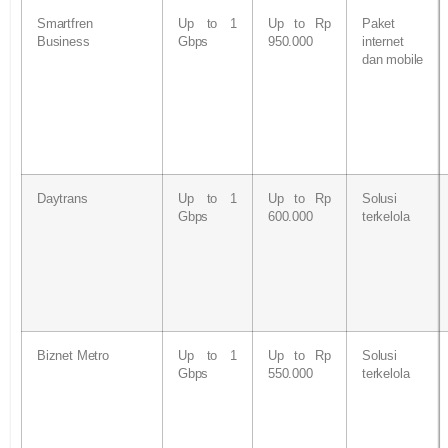
Smartfren
Up to 1
Up to Rp
Paket
Business
Gbps
950.000
internet
dan mobile
Daytrans
Up to 1
Up to Rp
Solusi
Gbps
600.000
terkelola
Biznet Metro
Up to 1
Up to Rp
Solusi
Gbps
550.000
terkelola