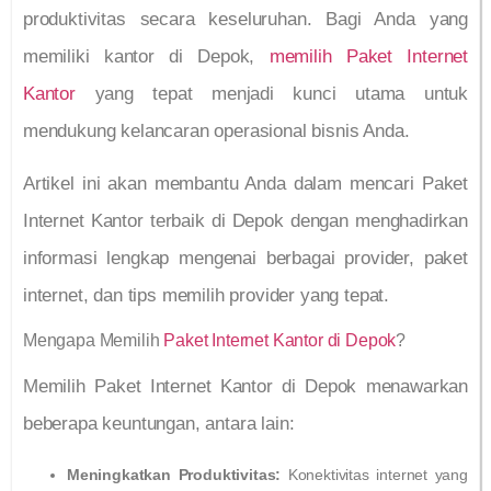
produktivitas secara keseluruhan. Bagi Anda yang
memiliki kantor di Depok,
memilih Paket Internet
Kantor
yang tepat menjadi kunci utama untuk
mendukung kelancaran operasional bisnis Anda.
Artikel ini akan membantu Anda dalam mencari Paket
Internet Kantor terbaik di Depok dengan menghadirkan
informasi lengkap mengenai berbagai provider, paket
internet, dan tips memilih provider yang tepat.
Mengapa Memilih
Paket Internet Kantor di Depok
?
Memilih Paket Internet Kantor di Depok menawarkan
beberapa keuntungan, antara lain:
Meningkatkan Produktivitas:
Konektivitas internet yang