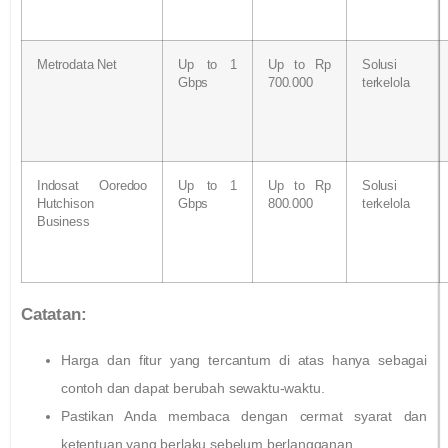
Metrodata Net
Up to 1
Up to Rp
Solusi
Gbps
700.000
terkelola
Indosat Ooredoo
Up to 1
Up to Rp
Solusi
Hutchison
Gbps
800.000
terkelola
Business
Catatan:
Harga dan fitur yang tercantum di atas hanya sebagai
contoh dan dapat berubah sewaktu-waktu.
Pastikan Anda membaca dengan cermat syarat dan
ketentuan yang berlaku sebelum berlangganan.