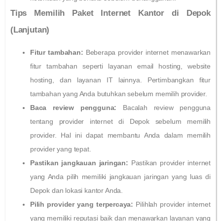
Tips Memilih Paket Internet Kantor di Depok
(Lanjutan)
Fitur tambahan:
Beberapa provider internet menawarkan
fitur tambahan seperti layanan email hosting, website
hosting, dan layanan IT lainnya. Pertimbangkan fitur
tambahan yang Anda butuhkan sebelum memilih provider.
Baca review pengguna:
Bacalah review pengguna
tentang provider internet di Depok sebelum memilih
provider. Hal ini dapat membantu Anda dalam memilih
provider yang tepat.
Pastikan jangkauan jaringan:
Pastikan provider internet
yang Anda pilih memiliki jangkauan jaringan yang luas di
Depok dan lokasi kantor Anda.
Pilih provider yang terpercaya:
Pilihlah provider internet
yang memiliki reputasi baik dan menawarkan layanan yang