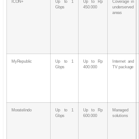
ICON+
Up to 1
Up to Rp
Coverage in
Gbps
450.000
underserved
areas
MyRepublic
Up to 1
Up to Rp
Internet and
Gbps
400.000
TV package
Moratelindo
Up to 1
Up to Rp
Managed
Gbps
600.000
solutions