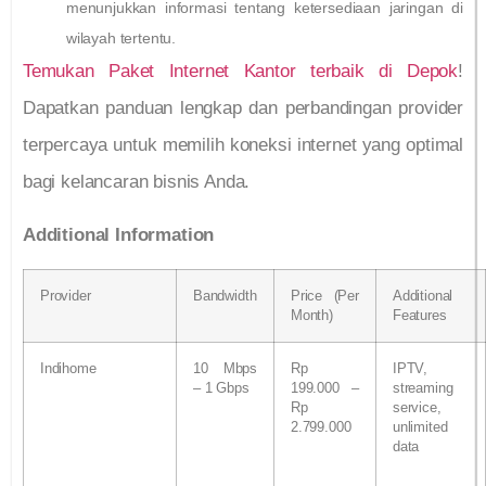
menunjukkan informasi tentang ketersediaan jaringan di
wilayah tertentu.
Temukan Paket Internet Kantor terbaik di Depok
!
Dapatkan panduan lengkap dan perbandingan provider
terpercaya untuk memilih koneksi internet yang optimal
bagi kelancaran bisnis Anda.
Additional Information
Provider
Bandwidth
Price (Per
Additional
Month)
Features
Indihome
10 Mbps
Rp
IPTV,
– 1 Gbps
199.000 –
streaming
Rp
service,
2.799.000
unlimited
data