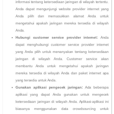
informasi tentang ketersediaan jaringan di wilayah tertentu.
Anda dapat mengunjungi website provider internet yang
Anda pilih dan memasukkan alamat Anda untuk
mengetahui apakah jaringan mereka tersedia di wilayah
Anda.
Hubungi customer service provider internet:
Anda
dapat menghubungi customer service provider internet
yang Anda pilih untuk menanyakan tentang ketersediaan
jaringan di wilayah Anda. Customer service akan
membantu Anda untuk mengetahui apakah jaringan
mereka tersedia di wilayah Anda dan paket internet apa
yang tersedia untuk Anda.
Gunakan aplikasi pengecek jaringan:
Ada beberapa
aplikasi yang dapat Anda gunakan untuk mengecek
ketersediaan jaringan di wilayah Anda. Aplikasi-aplikasi ini
biasanya menggunakan data crowdsourcing untuk