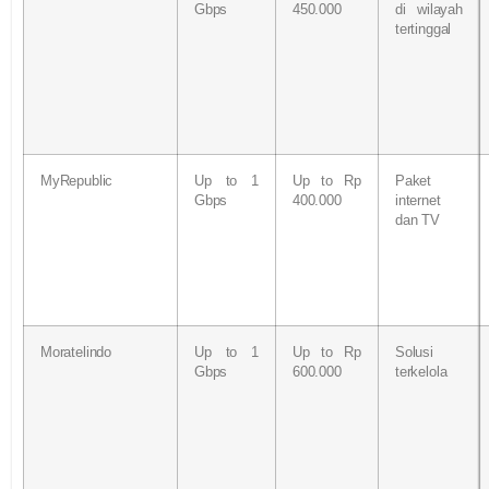
Gbps
450.000
di wilayah
tertinggal
MyRepublic
Up to 1
Up to Rp
Paket
Gbps
400.000
internet
dan TV
Moratelindo
Up to 1
Up to Rp
Solusi
Gbps
600.000
terkelola