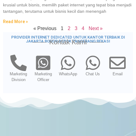
krusial untuk bisnis, memilih paket internet yang tepat bisa menjadi
tantangan, terutama untuk bisnis kecil dan menengah
Read More »
« Previous
1
2
3
4
Next »
PROVIDER INTERNET DEDICATED UNTUK KANTOR TERBAIK DI
Kontak Kami
JAKARTA BOGOR DEPOK TANGERANG BEKASI
Marketing
Marketing
WhatsApp
Chat Us
Email
Division
Officer