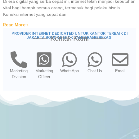
Di era digital yang serba cepat ini, internet telah menjadi kebutuhan
vital bagi hampir semua orang, termasuk bagi pelaku bisnis.
Koneksi internet yang cepat dan
Read More »
PROVIDER INTERNET DEDICATED UNTUK KANTOR TERBAIK DI
Kontak Kami
JAKARTA BOGOR DEPOK TANGERANG BEKASI
Marketing
Marketing
WhatsApp
Chat Us
Email
Division
Officer