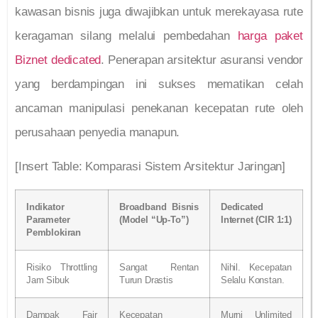
kawasan bisnis juga diwajibkan untuk merekayasa rute
keragaman silang melalui pembedahan
harga paket
Biznet dedicated
. Penerapan arsitektur asuransi vendor
yang berdampingan ini sukses mematikan celah
ancaman manipulasi penekanan kecepatan rute oleh
perusahaan penyedia manapun.
[Insert Table: Komparasi Sistem Arsitektur Jaringan]
Indikator
Broadband Bisnis
Dedicated
Parameter
(Model “Up-To”)
Internet (CIR 1:1)
Pemblokiran
Risiko Throttling
Sangat Rentan
Nihil. Kecepatan
Jam Sibuk
Turun Drastis
Selalu Konstan.
Dampak Fair
Kecepatan
Murni Unlimited