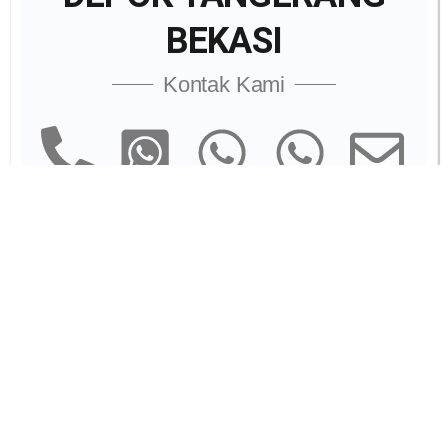
BEKASI
Kontak Kami
Marketing
Marketing
WhatsApp
Chat Us
Email
Division
Officer
PREVIOUS
NEXT
Beda IP Public & Private Untuk CCTV Kantor
Cara Setting Mikrotik Membagi Bandwidth Kantor