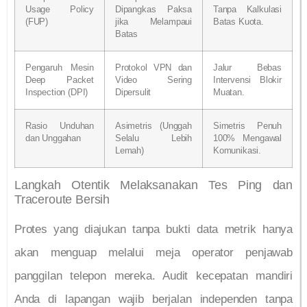
Usage Policy
Dipangkas Paksa
Tanpa Kalkulasi
(FUP)
jika Melampaui
Batas Kuota.
Batas
Pengaruh Mesin
Protokol VPN dan
Jalur Bebas
Deep Packet
Video Sering
Intervensi Blokir
Inspection (DPI)
Dipersulit
Muatan.
Rasio Unduhan
Asimetris (Unggah
Simetris Penuh
dan Unggahan
Selalu Lebih
100% Mengawal
Lemah)
Komunikasi.
Langkah Otentik Melaksanakan Tes Ping dan
Traceroute Bersih
Protes yang diajukan tanpa bukti data metrik hanya
akan menguap melalui meja operator penjawab
panggilan telepon mereka. Audit kecepatan mandiri
Anda di lapangan wajib berjalan independen tanpa