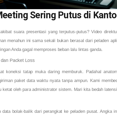
eting Sering Putus di Kanto
 akibat suara presentasi yang terputus-putus? Video dire
uhan menahun ini sama sekali bukan berasal dari peladen apli
jaringan Anda gagal memproses beban lalu lintas ganda.
r, dan Packet Loss
at koneksi tatap muka daring memburuk. Padahal anatomi
engiriman paket data waktu nyata tanpa ampun. Kami membed
u ketat oleh para administrator sistem. Mari kita bedah latensi,
data bolak-balik dari perangkat ke peladen pusat. Angka ini