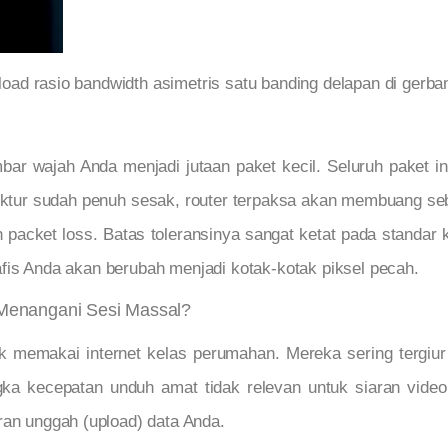
pload rasio bandwidth asimetris satu banding delapan di gerba
r wajah Anda menjadi jutaan paket kecil. Seluruh paket ini 
ruktur sudah penuh sesak, router terpaksa akan membuang seb
n packet loss. Batas toleransinya sangat ketat pada standar 
grafis Anda akan berubah menjadi kotak-kotak piksel pecah.
Menangani Sesi Massal?
ak memakai internet kelas perumahan. Mereka sering tergiur
ka kecepatan unduh amat tidak relevan untuk siaran video 
ran unggah (upload) data Anda.