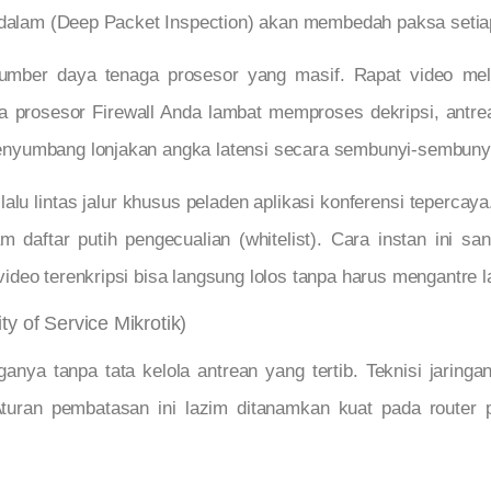
ndalam (Deep Packet Inspection) akan membedah paksa setiap 
umber daya tenaga prosesor yang masif. Rapat video mel
ika prosesor Firewall Anda lambat memproses dekripsi, antr
yumbang lonjakan angka latensi secara sembunyi-sembunyi d
alu lintas jalur khusus peladen aplikasi konferensi teperca
lam daftar putih pengecualian (whitelist). Cara instan ini 
deo terenkripsi bisa langsung lolos tanpa harus mengantre 
y of Service Mikrotik)
ganya tanpa tata kelola antrean yang tertib. Teknisi jarin
 Aturan pembatasan ini lazim ditanamkan kuat pada router 