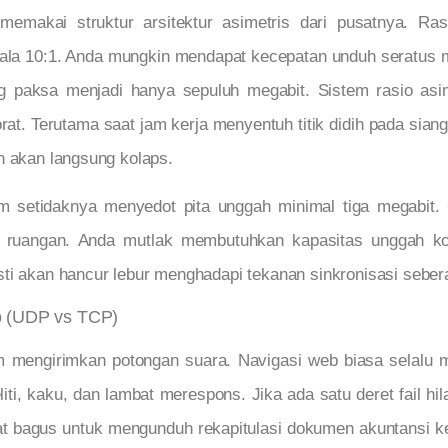
emakai struktur arsitektur asimetris dari pusatnya. R
la 10:1. Anda mungkin mendapat kecepatan unduh seratus m
g paksa menjadi hanya sepuluh megabit. Sistem rasio asi
at. Terutama saat jam kerja menyentuh titik didih pada sian
n akan langsung kolaps.
am setidaknya menyedot pita unggah minimal tiga megabit.
i ruangan. Anda mutlak membutuhkan kapasitas unggah k
ti akan hancur lebur menghadapi tekanan sinkronisasi seberat
o (UDP vs TCP)
mengirimkan potongan suara. Navigasi web biasa selalu 
eliti, kaku, dan lambat merespons. Jika ada satu deret fail
gat bagus untuk mengunduh rekapitulasi dokumen akuntansi