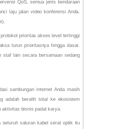
ntervensi QoS, semua jenis kendaraan
ci laju jalan video konferensi Anda.
e).
otokol prioritas akses level tertinggi
aksa turun prioritasnya hingga dasar.
n staf lain secara bersamaan sedang
ndasi sambungan internet Anda masih
g adalah beralih total ke ekosistem
aktivitas bisnis padat karya.
seluruh saluran kabel serat optik itu