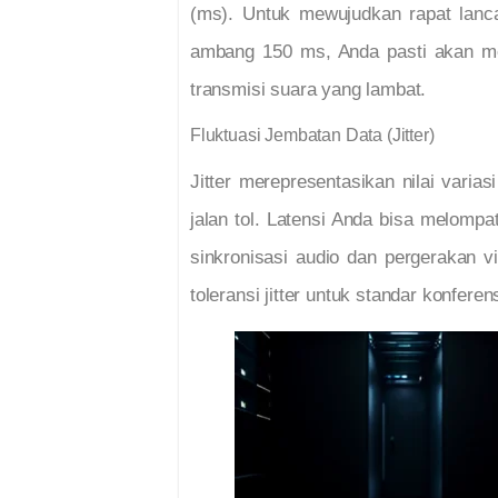
(ms). Untuk mewujudkan rapat lanca
ambang 150 ms, Anda pasti akan men
transmisi suara yang lambat.
Fluktuasi Jembatan Data (Jitter)
Jitter merepresentasikan nilai variasi
jalan tol. Latensi Anda bisa melompat
sinkronisasi audio dan pergerakan v
toleransi jitter untuk standar konfere