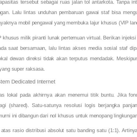
apasitas tersebut sebagai ruas jalan tol antarkota. Tanpa i
gan. Lalu lintas unduhan pembaruan gawai staf bisa mengun
ayaknya mobil pengawal yang membuka lajur khusus (VIP lan
usus milik piranti lunak pertemuan virtual. Berikan injeksi pr
da saat bersamaan, lalu lintas akses media sosial staf dip
kal dewan direksi tidak akan terputus mendadak. Meskipu
yang super raksasa.
stem Dedicated Internet
s lokal pada akhirnya akan menemui titik buntu. Jika fo
i (shared). Satu-satunya resolusi logis berjangka panjan
murni ini dibangun dari nol khusus untuk menopang lingkungan 
s rasio distribusi absolut satu banding satu (1:1). Artinya 