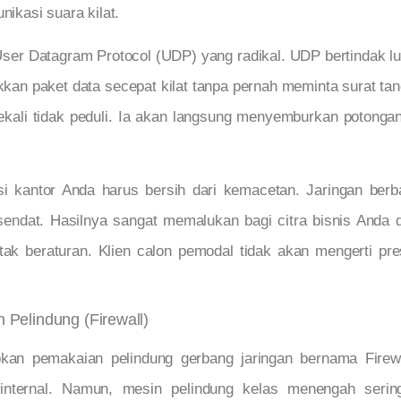
nikasi suara kilat.
ser Datagram Protocol (UDP) yang radikal. UDP bertindak lur
an paket data secepat kilat tanpa pernah meminta surat tan
ekali tidak peduli. Ia akan langsung menyemburkan potongan 
i kantor Anda harus bersih dari kemacetan. Jaringan be
sendat. Hasilnya sangat memalukan bagi citra bisnis Anda d
tak beraturan. Klien calon pemodal tidak akan mengerti pr
Pelindung (Firewall)
an pemakaian pelindung gerbang jaringan bernama Firew
 internal. Namun, mesin pelindung kelas menengah seri